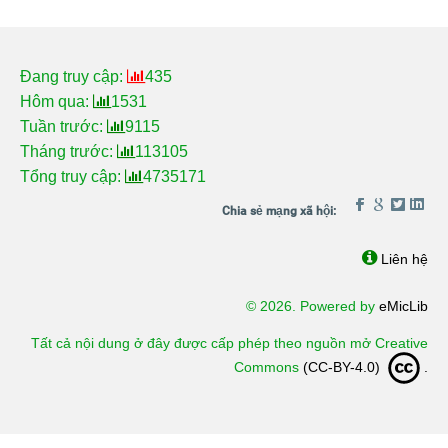
Đang truy cập:
435
Hôm qua:
1531
Tuần trước:
9115
Tháng trước:
113105
Tổng truy cập:
4735171
Liên hệ
© 2026. Powered by
eMicLib
Tất cả nội dung ở đây được cấp phép theo nguồn mở Creative
Commons
(CC-BY-4.0)
.