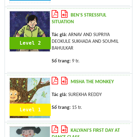
BEN'S STRESSFUL
SITUATION
Tác giả:
ARNAV AND SUPRIYA
DEOKULE SUKHADA AND SOUMIL
Level 2
BAHULKAR
Số trang:
9 tr.
MISHA THE MONKEY
Tác giả:
SUREKHA REDDY
Số trang:
15 tr.
Level 1
KALYANI'S FIRST DAY AT