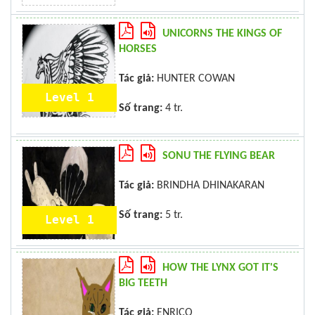
UNICORNS THE KINGS OF
HORSES
Tác giả:
HUNTER COWAN
Level 1
Số trang:
4 tr.
SONU THE FLYING BEAR
Tác giả:
BRINDHA DHINAKARAN
Số trang:
5 tr.
Level 1
HOW THE LYNX GOT IT'S
BIG TEETH
Tác giả:
ENRICO