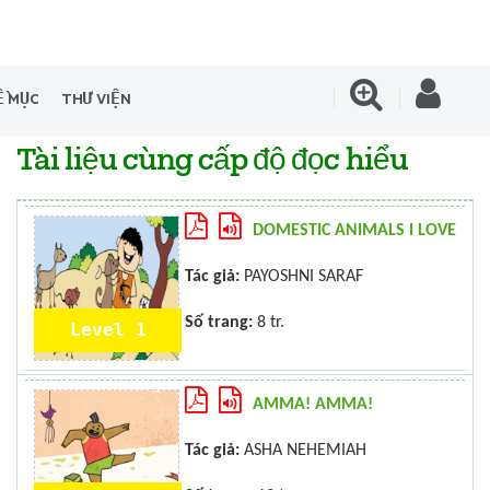
Ề MỤC
THƯ VIỆN
Tài liệu cùng cấp độ đọc hiểu
DOMESTIC ANIMALS I LOVE
Tác giả:
PAYOSHNI SARAF
Số trang:
8 tr.
Level 1
AMMA! AMMA!
Tác giả:
ASHA NEHEMIAH