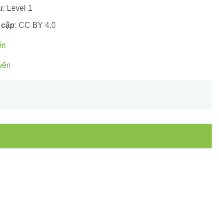
u
: Level 1
 cập
: CC BY 4.0
ến
yến