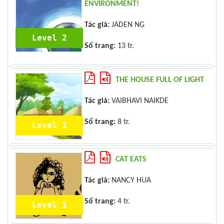
ENVIRONMENT!
Tác giả:
JADEN NG
Level 2
Số trang:
13 tr.
THE HOUSE FULL OF LIGHT
Tác giả:
VAIBHAVI NAIKDE
Số trang:
8 tr.
Level 1
CAT EATS
Tác giả:
NANCY HUA
Số trang:
4 tr.
Level 1