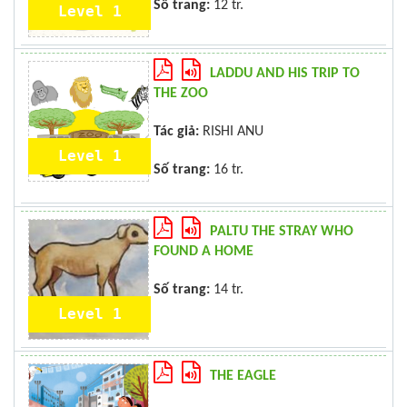
Số trang:
12 tr.
Level 1
LADDU AND HIS TRIP TO
THE ZOO
Tác giả:
RISHI ANU
Level 1
Số trang:
16 tr.
PALTU THE STRAY WHO
FOUND A HOME
Số trang:
14 tr.
Level 1
THE EAGLE