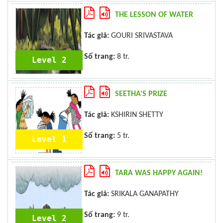
THE LESSON OF WATER
Tác giả:
GOURI SRIVASTAVA
Số trang:
8 tr.
Level 2
SEETHA'S PRIZE
Tác giả:
KSHIRIN SHETTY
Số trang:
5 tr.
Level 1
TARA WAS HAPPY AGAIN!
Tác giả:
SRIKALA GANAPATHY
Số trang:
9 tr.
Level 2