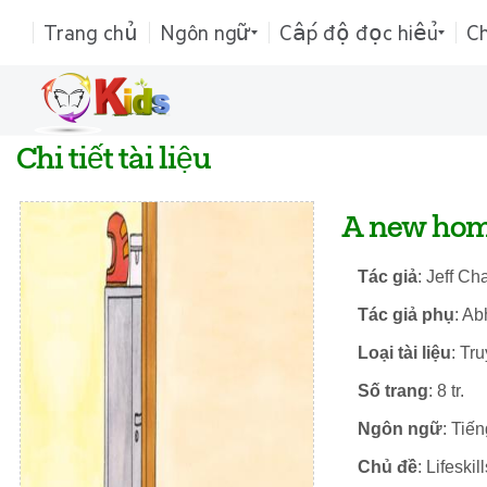
Trang chủ
Ngôn ngữ
Cấp độ đọc hiểu
C
Chi tiết tài liệu
A new ho
Tác giả
: Jeff Ch
Tác giả phụ
: A
Loại tài liệu
: Tr
Số trang
: 8 tr.
Ngôn ngữ
: Tiế
Chủ đề
: Lifeskill