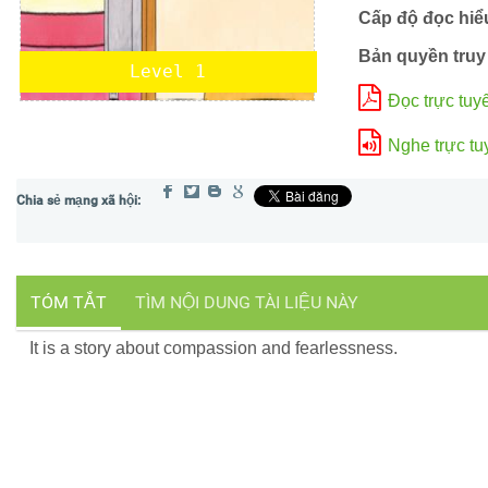
Cấp độ đọc hiể
Bản quyền truy
Level 1
Đọc trực tuy
Nghe trực tu
TÓM TẮT
TÌM NỘI DUNG TÀI LIỆU NÀY
It is a story about compassion and fearlessness.