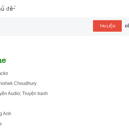
hủ đề
TÀI LIỆU
Đ
me
acko
bhishek Choudhury
uyện Audio; Truyện tranh
ng Anh
s