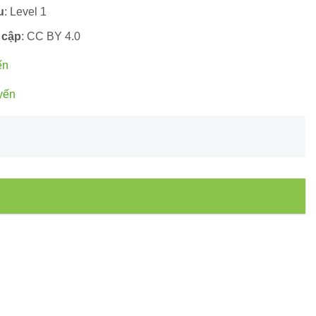
u
: Level 1
 cập
: CC BY 4.0
ến
yến