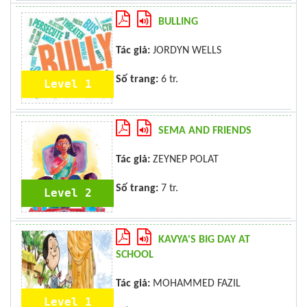
BULLING
Tác giả:
JORDYN WELLS
Số trang:
6 tr.
Level 1
SEMA AND FRIENDS
Tác giả:
ZEYNEP POLAT
Số trang:
7 tr.
Level 2
KAVYA'S BIG DAY AT
SCHOOL
Tác giả:
MOHAMMED FAZIL
Level 1