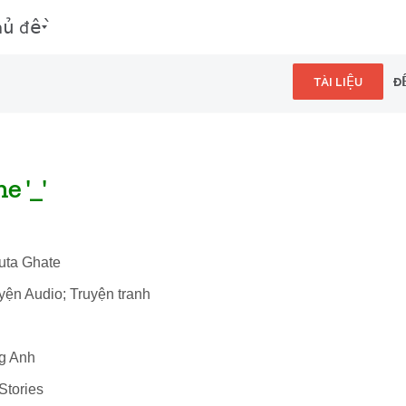
hủ đề
TÀI LIỆU
Đ
e '_'
juta Ghate
uyện Audio; Truyện tranh
ng Anh
Stories