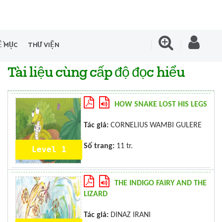
Ề MỤC
THƯ VIỆN
Tài liệu cùng cấp độ đọc hiểu
HOW SNAKE LOST HIS LEGS
Tác giả:
CORNELIUS WAMBI GULERE
Số trang:
11 tr.
Level 1
THE INDIGO FAIRY AND THE
LIZARD
Tác giả:
DINAZ IRANI