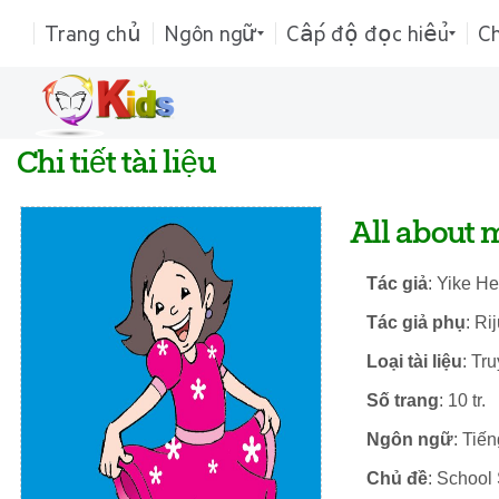
Trang chủ
Ngôn ngữ
Cấp độ đọc hiểu
C
Chi tiết tài liệu
All about m
Tác giả
: Yike He
Tác giả phụ
: Ri
Loại tài liệu
: Tr
Số trang
: 10 tr.
Ngôn ngữ
: Tiế
Chủ đề
: School 