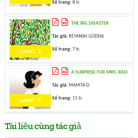
Số trang:
8 tr.
THE BIG DISASTER
Tác giả:
REYANSH GODHA
Số trang:
7 tr.
Level 1
A SURPRISE FOR MRS. RAO
Tác giả:
MAMTA D
Số trang:
11 tr.
Level 1
Tài liệu cùng tác giả