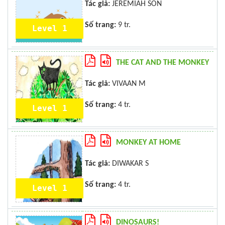
Tác giả:
JEREMIAH SON
Số trang:
9 tr.
Level 1
THE CAT AND THE MONKEY
Tác giả:
VIVAAN M
Số trang:
4 tr.
Level 1
MONKEY AT HOME
Tác giả:
DIWAKAR S
Số trang:
4 tr.
Level 1
DINOSAURS!