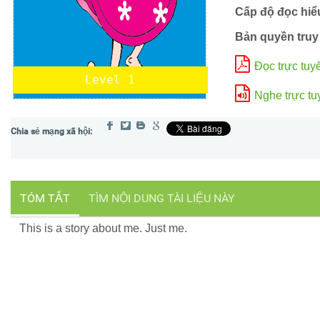
Cấp độ đọc hiể
Bản quyền truy
Đọc trực tuy
Level 1
Nghe trực tu
TÓM TẮT
TÌM NỘI DUNG TÀI LIỆU NÀY
This is a story about me. Just me.