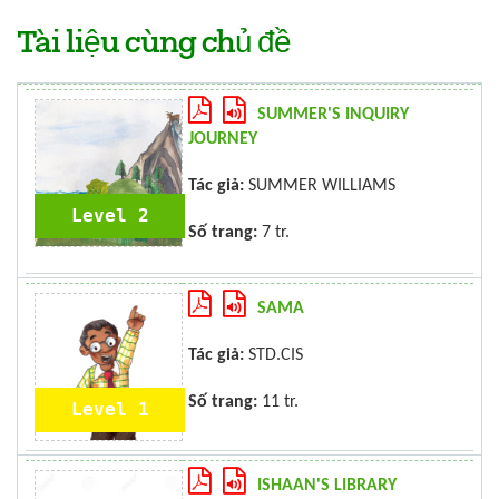
Tài liệu cùng chủ đề
SUMMER'S INQUIRY
JOURNEY
Tác giả:
SUMMER WILLIAMS
Level 2
Số trang:
7 tr.
SAMA
Tác giả:
STD.CIS
Số trang:
11 tr.
Level 1
ISHAAN'S LIBRARY