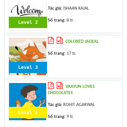
Tác giả:
ISHAAN KAJAL
Số trang:
8 tr.
Level 2
COLORED JACKAL
Số trang:
17 tr.
Level 3
VAAYUN LOVES
CHOCOLATES
Tác giả:
ROHIT AGARWAL
Level 1
Số trang:
9 tr.