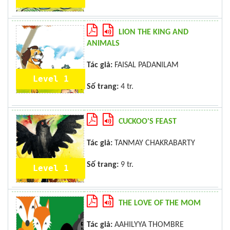
LION THE KING AND
ANIMALS
Tác giả:
FAISAL PADANILAM
Level 1
Số trang:
4 tr.
CUCKOO'S FEAST
Tác giả:
TANMAY CHAKRABARTY
Số trang:
9 tr.
Level 1
THE LOVE OF THE MOM
Tác giả:
AAHILYYA THOMBRE