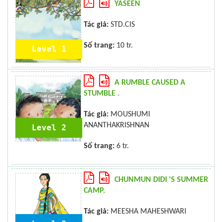
YASEEN
Tác giả:
STD.CIS
Số trang:
10 tr.
Level 1
A RUMBLE CAUSED A
STUMBLE .
Tác giả:
MOUSHUMI
ANANTHAKRISHNAN
Level 2
Số trang:
6 tr.
CHUNMUN DIDI 'S SUMMER
CAMP.
Tác giả:
MEESHA MAHESHWARI