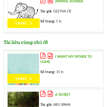
ANIMAL SOUNDS
Tác giả:
GEETHA CR
Số trang:
5 tr.
Level 1
Tài liệu cùng chủ đề
I WANT MY FATHER TO
COME
Số trang:
15 tr.
Level 1
A SECRET
Tác giả:
ARU SINHA