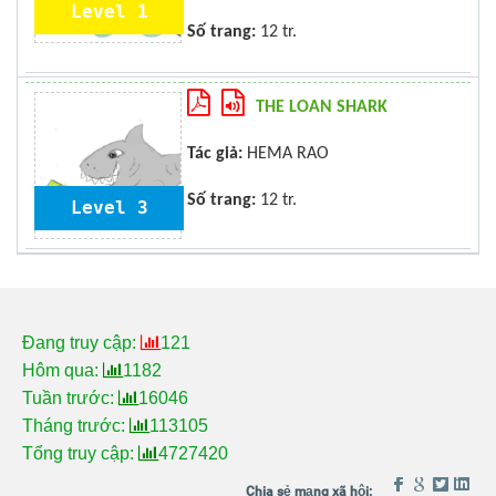
Level 1
Số trang:
12 tr.
THE LOAN SHARK
Tác giả:
HEMA RAO
Số trang:
12 tr.
Level 3
Đang truy cập:
121
Hôm qua:
1182
Tuần trước:
16046
Tháng trước:
113105
Tổng truy cập:
4727420