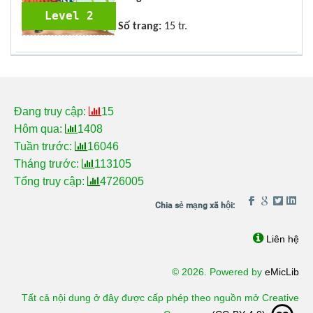
Level 2
Số trang:
15 tr.
Đang truy cập:
15
Hôm qua:
1408
Tuần trước:
16046
Tháng trước:
113105
Tổng truy cập:
4726005
Liên hệ
© 2026. Powered by
eMicLib
Tất cả nội dung ở đây được cấp phép theo nguồn mở Creative