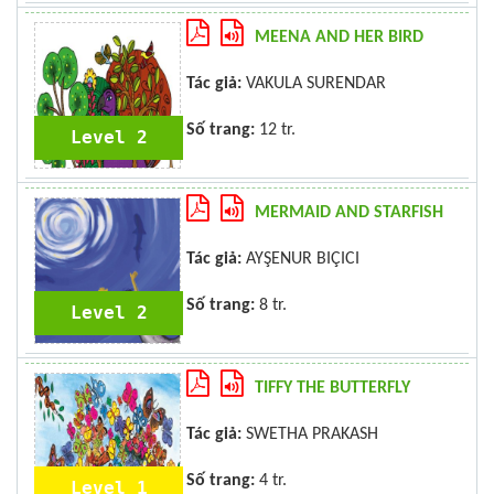
MEENA AND HER BIRD
Tác giả:
VAKULA SURENDAR
Số trang:
12 tr.
Level 2
MERMAID AND STARFISH
Tác giả:
AYŞENUR BIÇICI
Số trang:
8 tr.
Level 2
TIFFY THE BUTTERFLY
Tác giả:
SWETHA PRAKASH
Số trang:
4 tr.
Level 1