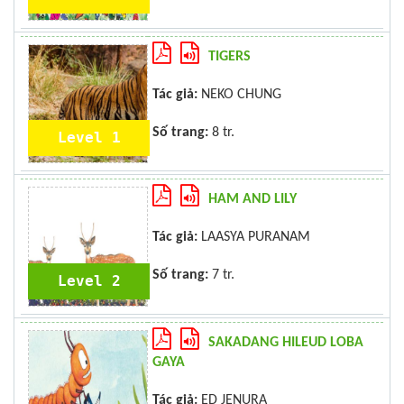
TIGERS
Tác giả:
NEKO CHUNG
Số trang:
8 tr.
Level 1
HAM AND LILY
Tác giả:
LAASYA PURANAM
Số trang:
7 tr.
Level 2
SAKADANG HILEUD LOBA
GAYA
Tác giả:
ED JENURA