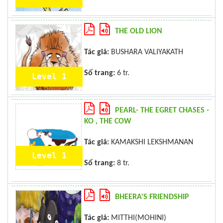
THE OLD LION
Tác giả:
BUSHARA VALIYAKATH
Số trang:
6 tr.
Level 1
PEARL- THE EGRET CHASES -
KO , THE COW
Tác giả:
KAMAKSHI LEKSHMANAN
Level 1
Số trang:
8 tr.
BHEERA'S FRIENDSHIP
Tác giả:
MITTHI(MOHINI)