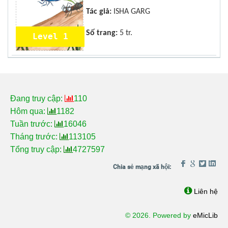
Tác giả:
ISHA GARG
Số trang:
5 tr.
Level 1
Đang truy cập:
110
Hôm qua:
1182
Tuần trước:
16046
Tháng trước:
113105
Tổng truy cập:
4727597
Liên hệ
© 2026. Powered by
eMicLib