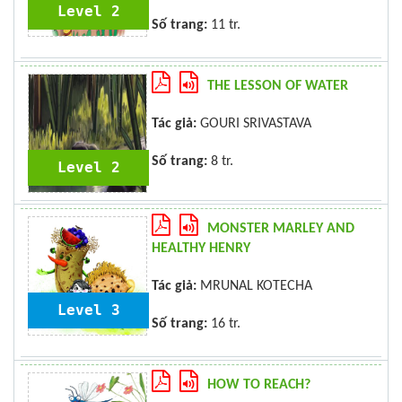
Level 2
Số trang:
11 tr.
THE LESSON OF WATER
Tác giả:
GOURI SRIVASTAVA
Số trang:
8 tr.
Level 2
MONSTER MARLEY AND
HEALTHY HENRY
Tác giả:
MRUNAL KOTECHA
Level 3
Số trang:
16 tr.
HOW TO REACH?