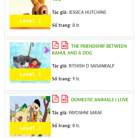
Tác giả:
JESSICA HUTCHINS
Level 1
Số trang:
8 tr.
THE FRIENDSHIP BETWEEN
RAHUL AND A DOG
Tác giả:
RITHISH D SAISANKALP
Level 1
Số trang:
9 tr.
DOMESTIC ANIMALS I LOVE
Tác giả:
PAYOSHNI SARAF
Số trang:
8 tr.
Level 1