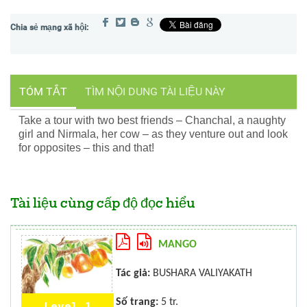
TÓM TẮT
TÌM NỘI DUNG TÀI LIỆU NÀY
Take a tour with two best friends – Chanchal, a naughty
girl and Nirmala, her cow – as they venture out and look
for opposites – this and that!
Tài liệu cùng cấp độ đọc hiểu
MANGO
Tác giả:
BUSHARA VALIYAKATH
Số trang:
5 tr.
Level 1