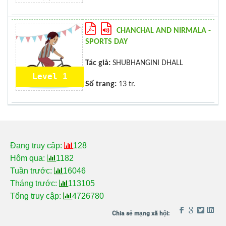
CHANCHAL AND NIRMALA -
SPORTS DAY
Tác giả:
SHUBHANGINI DHALL
Level 1
Số trang:
13 tr.
Đang truy cập:
128
Hôm qua:
1182
Tuần trước:
16046
Tháng trước:
113105
Tổng truy cập:
4726780