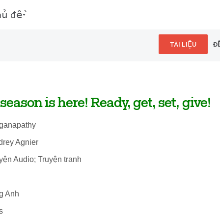
hủ đề
TÀI LIỆU
Đ
eason is here! Ready, get, set, give!
a ganapathy
drey Agnier
uyện Audio; Truyện tranh
ng Anh
s