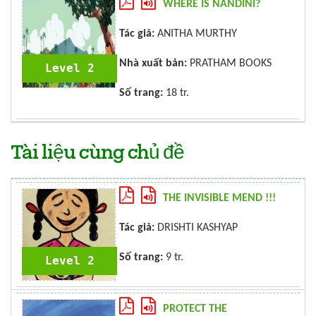
WHERE IS NANDINI?
Tác giả:
ANITHA MURTHY
Nhà xuất bản:
PRATHAM BOOKS
Level 2
Số trang:
18 tr.
Tài liệu cùng chủ đề
THE INVISIBLE MEND !!!
Tác giả:
DRISHTI KASHYAP
Số trang:
9 tr.
Level 2
PROTECT THE