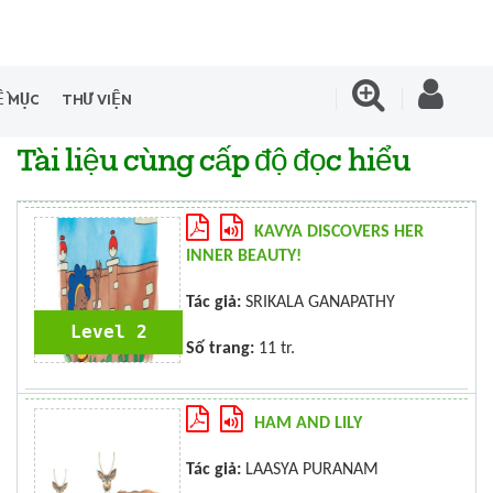
Ề MỤC
THƯ VIỆN
Tài liệu cùng cấp độ đọc hiểu
KAVYA DISCOVERS HER
INNER BEAUTY!
Tác giả:
SRIKALA GANAPATHY
Level 2
Số trang:
11 tr.
HAM AND LILY
Tác giả:
LAASYA PURANAM