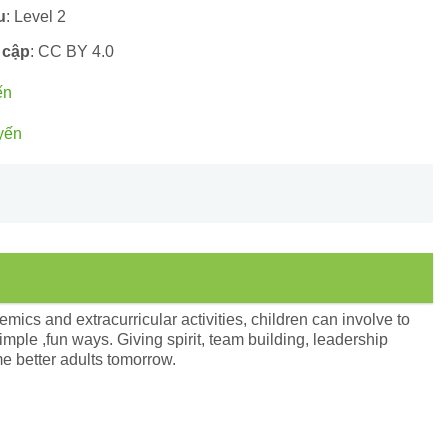
u
: Level 2
 cập
: CC BY 4.0
ến
yến
mics and extracurricular activities, children can involve to
simple ,fun ways. Giving spirit, team building, leadership
ome better adults tomorrow.