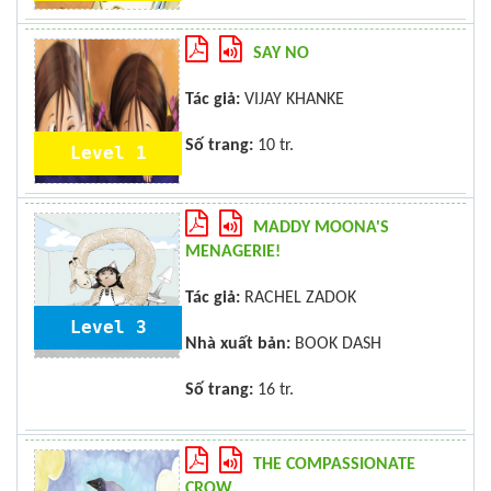
SAY NO
Tác giả:
VIJAY KHANKE
Số trang:
10 tr.
Level 1
MADDY MOONA'S
MENAGERIE!
Tác giả:
RACHEL ZADOK
Level 3
Nhà xuất bản:
BOOK DASH
Số trang:
16 tr.
THE COMPASSIONATE
CROW