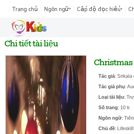
Trang chủ
Ngôn ngữ
Cấp độ đọc hiểu
C
Chi tiết tài liệu
Christmas s
Tác giả
: Srikal
Tác giả phụ
: Au
Loại tài liệu
: Tr
Số trang
: 10 tr.
Ngôn ngữ
: Tiế
Chủ đề
: Lifeskill