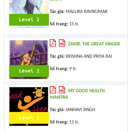
Tác giả:
MALLIKA RAVIKUMAR
Level 2
Số trang:
15 tr.
ZAKIB: THE GREAT SINGER
Tác giả:
KRISHNA AND PRIYA RAI
Số trang:
9 tr.
Level 2
MY GOOD HEALTH
MANTRA
Tác giả:
JANHAVI SINGH
Level 1
Số trang:
11 tr.