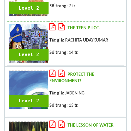
Số trang:
7 tr.
Level 2
THE TEEN PILOT.
Tác giả:
RACHITA UDAYKUMAR
Số trang:
14 tr.
Level 2
PROTECT THE
ENVIRONMENT!
Tác giả:
JADEN NG
Level 2
Số trang:
13 tr.
THE LESSON OF WATER