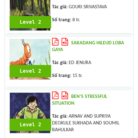
Tác giả:
GOURI SRIVASTAVA
Số trang:
8 tr.
Level 2
SAKADANG HILEUD LOBA
GAYA
Tác giả:
ED JENURA
Level 2
Số trang:
15 tr.
BEN'S STRESSFUL
SITUATION
Tác giả:
ARNAV AND SUPRIYA
DEOKULE SUKHADA AND SOUMIL
Level 2
BAHULKAR