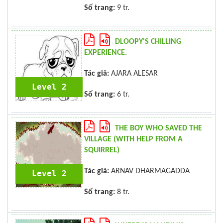
Số trang:
9 tr.
DLOOPY'S CHILLING
EXPERIENCE.
Tác giả:
AJARA ALESAR
Level 2
Số trang:
6 tr.
THE BOY WHO SAVED THE
VILLAGE (WITH HELP FROM A
SQUIRREL)
Tác giả:
ARNAV DHARMAGADDA
Level 2
Số trang:
8 tr.