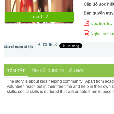
Cấp độ đọc hiể
Bản quyền truy
Level 2
Đọc trực tuy
Nghe trực tu
TÓM TẮT
TÌM NỘI DUNG TÀI LIỆU NÀY
The story is about kids helping community . Apart from acade
volunteer, reach out in their free time and help in their own 
skills, social skills is nurtured that will enable them to bec