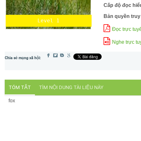
Cấp độ đọc hiể
Bản quyền truy
Level 1
Đọc trực tuy
Nghe trực tu
TÓM TẮT
TÌM NỘI DUNG TÀI LIỆU NÀY
fox