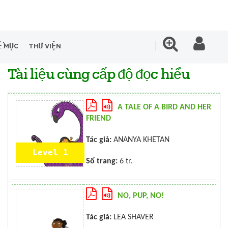
Ề MỤC
THƯ VIỆN
Tài liệu cùng cấp độ đọc hiểu
A TALE OF A BIRD AND HER
FRIEND
Tác giả:
ANANYA KHETAN
Level 1
Số trang:
6 tr.
NO, PUP, NO!
Tác giả:
LEA SHAVER