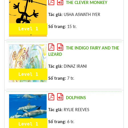
THE CLEVER MONKEY
Tác giả:
USHA ASWATH IYER
Số trang:
15 tr.
Level 1
THE INDIGO FAIRY AND THE
LIZARD
Tác giả:
DINAZ IRANI
Level 1
Số trang:
7 tr.
DOLPHINS
Tác giả:
RYLIE REEVES
Số trang:
6 tr.
Level 1