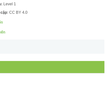
u
: Level 1
 cập
: CC BY 4.0
ến
yến