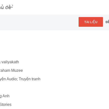
hủ đề
TÀI LIỆU
Đ
 valiyakath
braham Muzee
uyện Audio; Truyện tranh
ng Anh
Stories