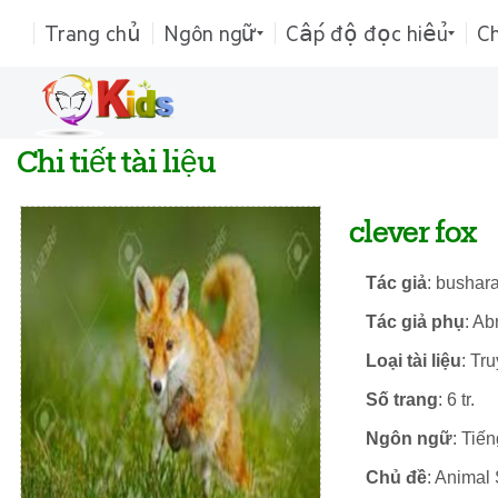
Trang chủ
Ngôn ngữ
Cấp độ đọc hiểu
C
Chi tiết tài liệu
clever fox
Tác giả
: bushara
Tác giả phụ
: A
Loại tài liệu
: Tr
Số trang
: 6 tr.
Ngôn ngữ
: Tiế
Chủ đề
: Animal 