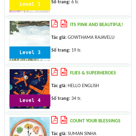
Số trang:
6 tr.
Level 1
ITS PINK AND BEAUTIFUL!
Tác giả:
GOWTHAMA RAJAVELU
Số trang:
19 tr.
Level 3
FLIES & SUPERHEROES
Tác giả:
HELLO ENGLISH
Số trang:
34 tr.
Level 4
COUNT YOUR BLESSINGS
Tác giả:
SUMAN SINHA