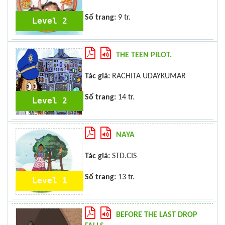
Số trang:
9 tr.
Level 2
THE TEEN PILOT.
Tác giả:
RACHITA UDAYKUMAR
Số trang:
14 tr.
Level 2
NAYA
Tác giả:
STD.CIS
Số trang:
13 tr.
Level 1
BEFORE THE LAST DROP