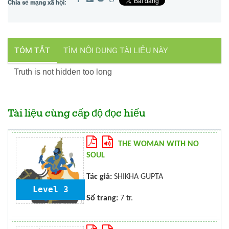
TÓM TẮT
TÌM NỘI DUNG TÀI LIỆU NÀY
Truth is not hidden too long
Tài liệu cùng cấp độ đọc hiểu
THE WOMAN WITH NO
SOUL
Tác giả:
SHIKHA GUPTA
Level 3
Số trang:
7 tr.