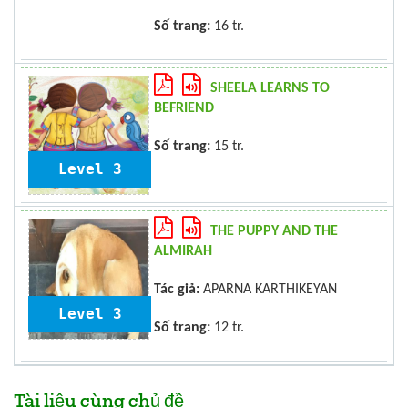
Số trang:
16 tr.
SHEELA LEARNS TO
BEFRIEND
Số trang:
15 tr.
Level 3
THE PUPPY AND THE
ALMIRAH
Tác giả:
APARNA KARTHIKEYAN
Level 3
Số trang:
12 tr.
Tài liệu cùng chủ đề