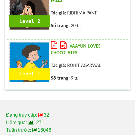
FALLS
Tác giả:
RIDHIMA PANT
Level 2
Số trang:
20 tr.
VAAYUN LOVES
CHOCOLATES
Tác giả:
ROHIT AGARWAL
Level 1
Số trang:
9 tr.
Đang truy cập:
32
Hôm qua:
1271
Tuần trước:
16046