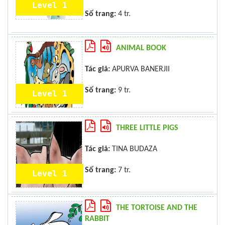
Level 1
Số trang:
4 tr.
ANIMAL BOOK
Tác giả:
APURVA BANERJII
Số trang:
9 tr.
Level 1
THREE LITTLE PIGS
Tác giả:
TINA BUDAZA
Số trang:
7 tr.
Level 1
THE TORTOISE AND THE
RABBIT