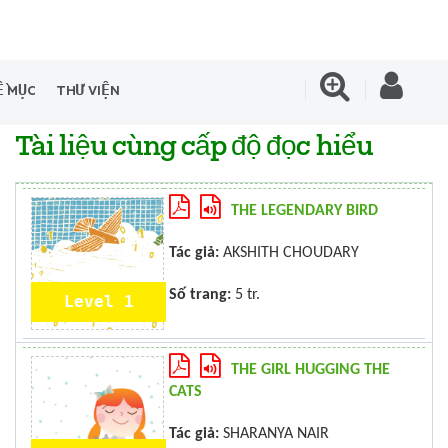
Ề MỤC
THƯ VIỆN
Tài liệu cùng cấp độ đọc hiểu
THE LEGENDARY BIRD
Tác giả:
AKSHITH CHOUDARY
Số trang:
5 tr.
Level 1
THE GIRL HUGGING THE
CATS
Tác giả:
SHARANYA NAIR