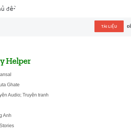
hủ đề
TÀI LIỆU
Đ
 Helper
Bansal
juta Ghate
uyện Audio; Truyện tranh
ng Anh
Stories