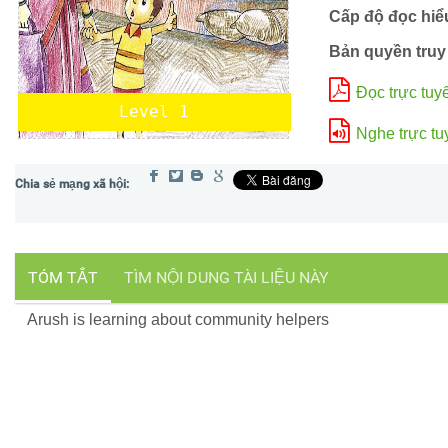
Cấp độ đọc hiể
Bản quyền truy
Đọc trực tuy
Level 1
Nghe trực tu
TÓM TẮT
TÌM NỘI DUNG TÀI LIỆU NÀY
Arush is learning about community helpers