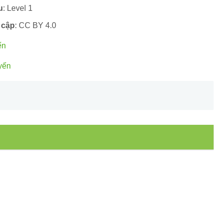
u
: Level 1
 cập
: CC BY 4.0
ến
yến