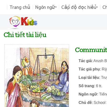
Trang chủ
Ngôn ngữ
Cấp độ đọc hiểu
C
Chi tiết tài liệu
Community
Tác giả
: Arush 
Tác giả phụ
: Ri
Loại tài liệu
: Tr
Số trang
: 6 tr.
Ngôn ngữ
: Tiế
Chủ đề
: School 