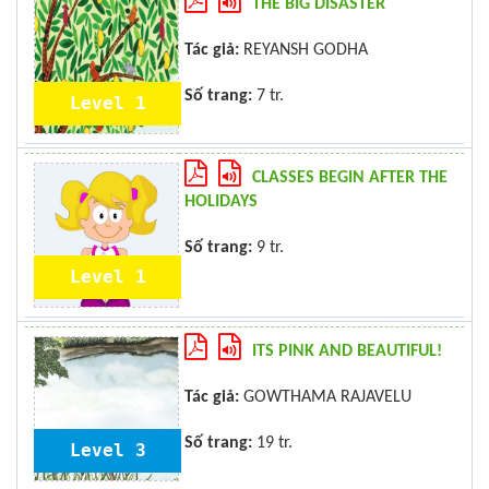
THE BIG DISASTER
Tác giả:
REYANSH GODHA
Số trang:
7 tr.
Level 1
CLASSES BEGIN AFTER THE
HOLIDAYS
Số trang:
9 tr.
Level 1
ITS PINK AND BEAUTIFUL!
Tác giả:
GOWTHAMA RAJAVELU
Số trang:
19 tr.
Level 3