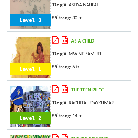
Tác giả:
ASFIYA NAUFAL
Số trang:
30 tr.
Level 3
AS A CHILD
Tác giả:
MWINE SAMUEL
Số trang:
6 tr.
Level 1
THE TEEN PILOT.
Tác giả:
RACHITA UDAYKUMAR
Số trang:
14 tr.
Level 2