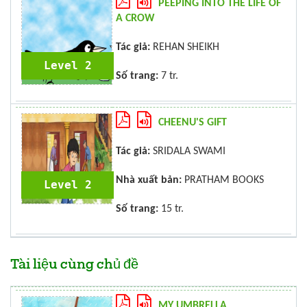
PEEPING INTO THE LIFE OF
A CROW
Tác giả:
REHAN SHEIKH
Level 2
Số trang:
7 tr.
CHEENU'S GIFT
Tác giả:
SRIDALA SWAMI
Nhà xuất bản:
PRATHAM BOOKS
Level 2
Số trang:
15 tr.
Tài liệu cùng chủ đề
MY UMBRELLA