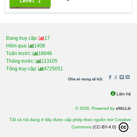
Level 2
Đang truy cập:
17
Hôm qua:
1408
Tuần trước:
16046
Tháng trước:
113105
Tổng truy cập:
4725051
Liên hệ
© 2026. Powered by
eMicLib
Tất cả nội dung ở đây được cấp phép theo nguồn mở Creative
Commons
(CC-BY-4.0)
.