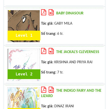
BABY DINASOUR
Tác giả:
GABY MILA
Số trang:
6 tr.
Level 1
THE JACKAL'S CLEVERNESS
Tác giả:
KRISHNA AND PRIYA RAI
Số trang:
7 tr.
Level 2
THE INDIGO FAIRY AND THE
LIZARD
Tác giả:
DINAZ IRANI