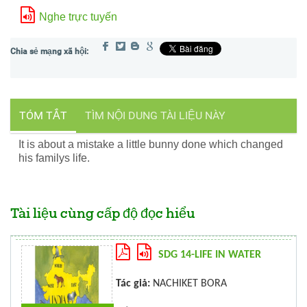
Nghe trực tuyến
TÓM TẮT
TÌM NỘI DUNG TÀI LIỆU NÀY
It is about a mistake a little bunny done which changed
his familys life.
Tài liệu cùng cấp độ đọc hiểu
SDG 14-LIFE IN WATER
Tác giả:
NACHIKET BORA