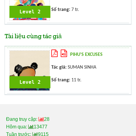
Số trang:
7 tr.
Level 2
Tài liệu cùng tác giả
PIHU'S EXCUSES
Tác giả:
SUMAN SINHA
Số trang:
11 tr.
Level 2
Đang truy cập:
28
Hôm qua:
13477
Tuần trước:
9115