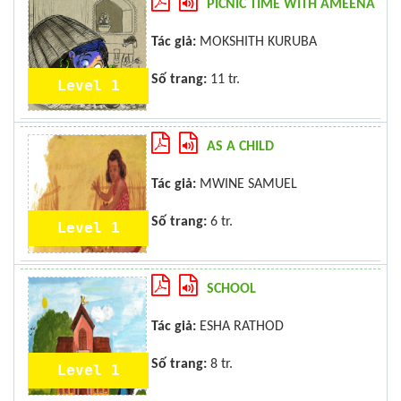
PICNIC TIME WITH AMEENA
Tác giả:
MOKSHITH KURUBA
Số trang:
11 tr.
Level 1
AS A CHILD
Tác giả:
MWINE SAMUEL
Số trang:
6 tr.
Level 1
SCHOOL
Tác giả:
ESHA RATHOD
Số trang:
8 tr.
Level 1