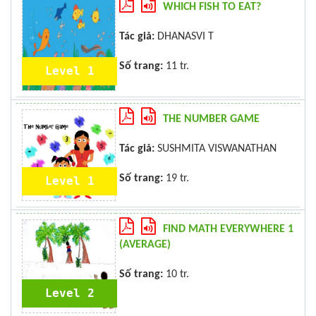
WHICH FISH TO EAT?
Tác giả:
DHANASVI T
Số trang:
11 tr.
Level 1
THE NUMBER GAME
Tác giả:
SUSHMITA VISWANATHAN
Số trang:
19 tr.
Level 1
FIND MATH EVERYWHERE 1
(AVERAGE)
Số trang:
10 tr.
Level 2