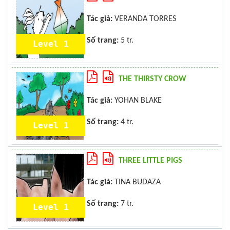
Tác giả:
VERANDA TORRES
Số trang:
5 tr.
Level 1
THE THIRSTY CROW
Tác giả:
YOHAN BLAKE
Số trang:
4 tr.
Level 1
THREE LITTLE PIGS
Tác giả:
TINA BUDAZA
Số trang:
7 tr.
Level 1