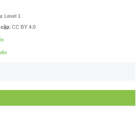
u
: Level 1
 cập
: CC BY 4.0
ến
yến