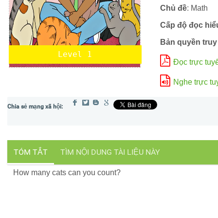
Chủ đề
: Math
Cấp độ đọc hiể
Bản quyền truy
Level 1
Đọc trực tuy
Nghe trực tu
TÓM TẮT
TÌM NỘI DUNG TÀI LIỆU NÀY
How many cats can you count?