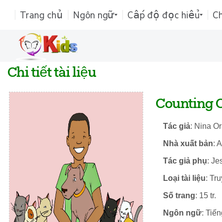
Trang chủ
Ngôn ngữ
Cấp độ đọc hiểu
C
Chi tiết tài liệu
Counting 
Tác giả
: Nina O
Nhà xuất bản
: 
Tác giả phụ
: Je
Loại tài liệu
: Tr
Số trang
: 15 tr.
Ngôn ngữ
: Tiế