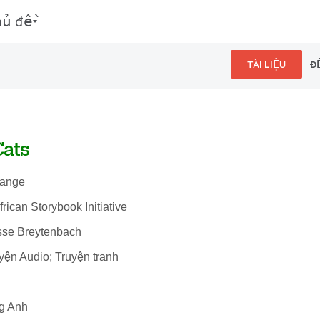
hủ đề
TÀI LIỆU
Đ
Cats
range
African Storybook Initiative
sse Breytenbach
uyện Audio; Truyện tranh
ng Anh