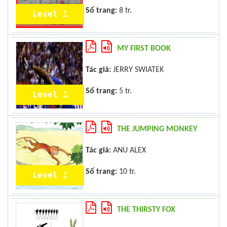
Số trang:
8 tr.
Level 1
MY FIRST BOOK
Tác giả:
JERRY SWIATEK
Số trang:
5 tr.
Level 1
THE JUMPING MONKEY
Tác giả:
ANU ALEX
Số trang:
10 tr.
Level 1
THE THIRSTY FOX