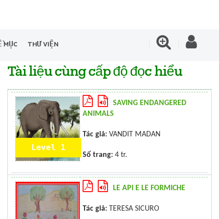
Ề MỤC
THƯ VIỆN
Tài liệu cùng cấp độ đọc hiểu
SAVING ENDANGERED
ANIMALS
Tác giả:
VANDIT MADAN
Level 1
Số trang:
4 tr.
LE API E LE FORMICHE
Tác giả:
TERESA SICURO