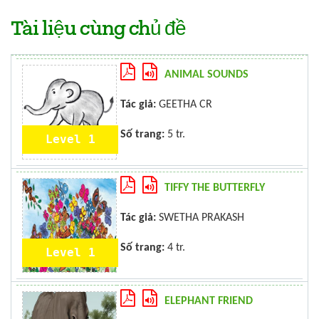
Tài liệu cùng chủ đề
ANIMAL SOUNDS
Tác giả:
GEETHA CR
Số trang:
5 tr.
Level 1
TIFFY THE BUTTERFLY
Tác giả:
SWETHA PRAKASH
Số trang:
4 tr.
Level 1
ELEPHANT FRIEND