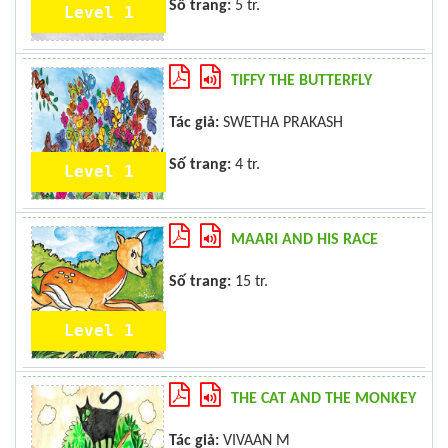
Số trang:
5 tr.
Level 1
TIFFY THE BUTTERFLY
Tác giả:
SWETHA PRAKASH
Số trang:
4 tr.
Level 1
MAARI AND HIS RACE
Số trang:
15 tr.
Level 1
THE CAT AND THE MONKEY
Tác giả:
VIVAAN M