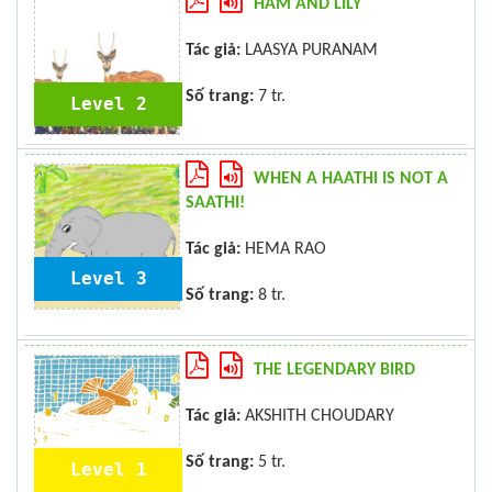
HAM AND LILY
Tác giả:
LAASYA PURANAM
Số trang:
7 tr.
Level 2
WHEN A HAATHI IS NOT A
SAATHI!
Tác giả:
HEMA RAO
Level 3
Số trang:
8 tr.
THE LEGENDARY BIRD
Tác giả:
AKSHITH CHOUDARY
Số trang:
5 tr.
Level 1