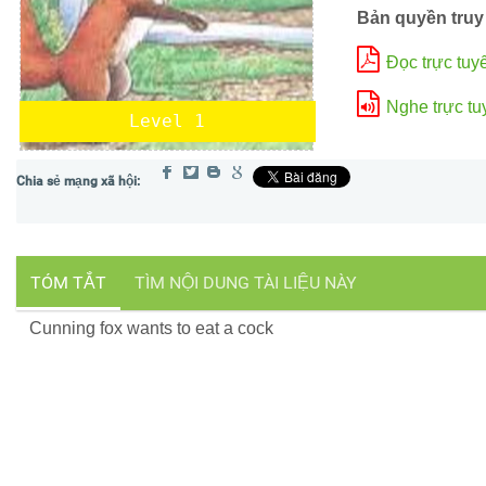
Bản quyền truy
Đọc trực tuy
Nghe trực tu
Level 1
TÓM TẮT
TÌM NỘI DUNG TÀI LIỆU NÀY
Cunning fox wants to eat a cock