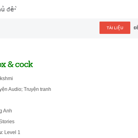
hủ đề
TÀI LIỆU
Đ
x & cock
akshmi
uyện Audio; Truyện tranh
ng Anh
Stories
u
: Level 1