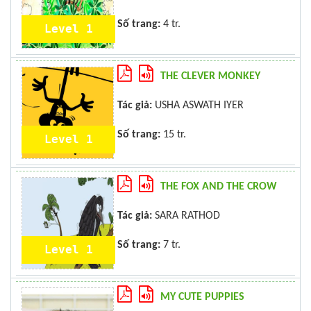
Số trang:
4 tr.
Level 1
THE CLEVER MONKEY
Tác giả:
USHA ASWATH IYER
Số trang:
15 tr.
Level 1
THE FOX AND THE CROW
Tác giả:
SARA RATHOD
Số trang:
7 tr.
Level 1
MY CUTE PUPPIES