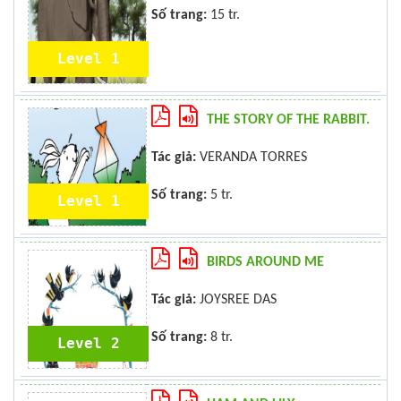
Số trang:
15 tr.
Level 1
THE STORY OF THE RABBIT.
Tác giả:
VERANDA TORRES
Số trang:
5 tr.
Level 1
BIRDS AROUND ME
Tác giả:
JOYSREE DAS
Số trang:
8 tr.
Level 2