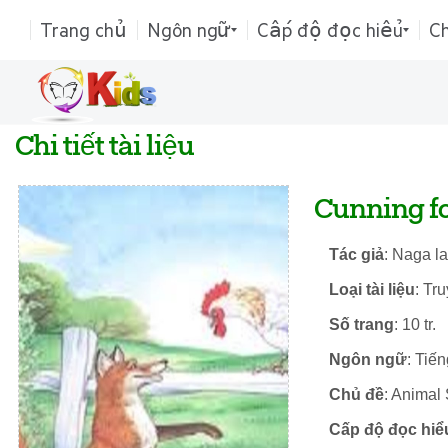
Trang chủ
Ngôn ngữ
Cấp độ đọc hiểu
C
Chi tiết tài liệu
Cunning fo
Tác giả
: Naga l
Loại tài liệu
: Tr
Số trang
: 10 tr.
Ngôn ngữ
: Tiế
Chủ đề
: Animal 
Cấp độ đọc hiể