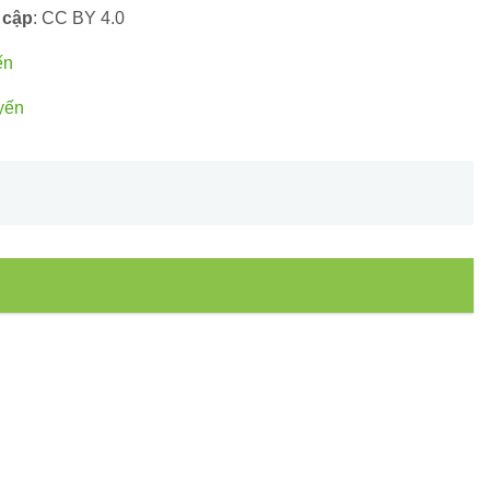
 cập
: CC BY 4.0
ến
yến