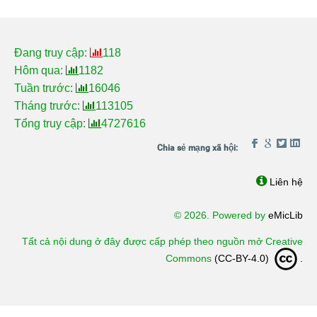
Đang truy cập:
118
Hôm qua:
1182
Tuần trước:
16046
Tháng trước:
113105
Tổng truy cập:
4727616
Liên hệ
© 2026. Powered by
eMicLib
Tất cả nội dung ở đây được cấp phép theo nguồn mở Creative
Commons
(CC-BY-4.0)
.