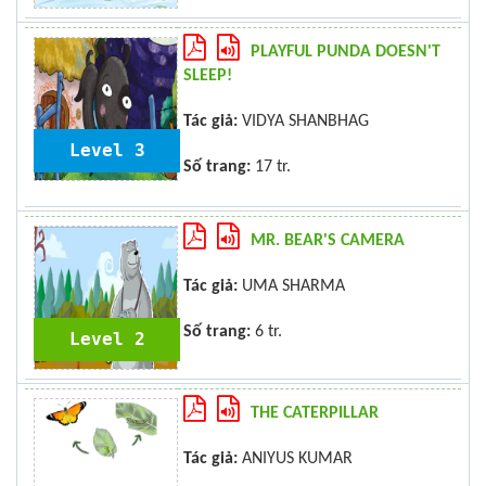
PLAYFUL PUNDA DOESN'T
SLEEP!
Tác giả:
VIDYA SHANBHAG
Level 3
Số trang:
17 tr.
MR. BEAR'S CAMERA
Tác giả:
UMA SHARMA
Số trang:
6 tr.
Level 2
THE CATERPILLAR
Tác giả:
ANIYUS KUMAR