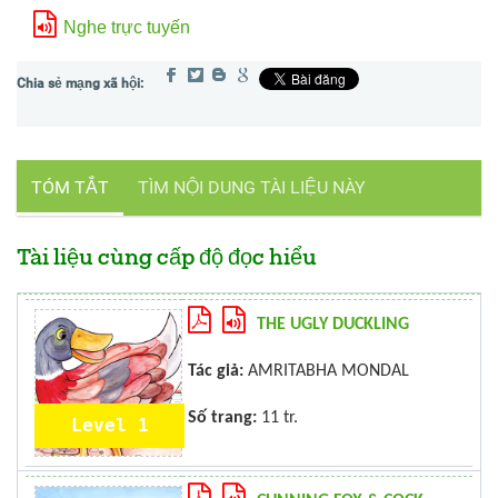
Nghe trực tuyến
TÓM TẮT
TÌM NỘI DUNG TÀI LIỆU NÀY
Tài liệu cùng cấp độ đọc hiểu
THE UGLY DUCKLING
Tác giả:
AMRITABHA MONDAL
Số trang:
11 tr.
Level 1