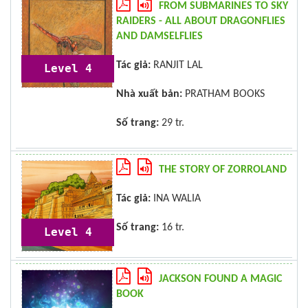
FROM SUBMARINES TO SKY
RAIDERS - ALL ABOUT DRAGONFLIES
AND DAMSELFLIES
Tác giả:
RANJIT LAL
Level 4
Nhà xuất bản:
PRATHAM BOOKS
Số trang:
29 tr.
THE STORY OF ZORROLAND
Tác giả:
INA WALIA
Số trang:
16 tr.
Level 4
JACKSON FOUND A MAGIC
BOOK