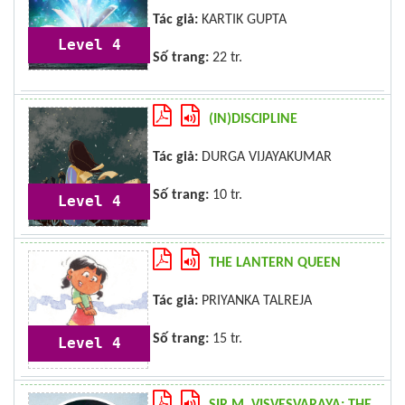
Tác giả:
KARTIK GUPTA
Level 4
Số trang:
22 tr.
(IN)DISCIPLINE
Tác giả:
DURGA VIJAYAKUMAR
Số trang:
10 tr.
Level 4
THE LANTERN QUEEN
Tác giả:
PRIYANKA TALREJA
Số trang:
15 tr.
Level 4
SIR M. VISVESVARAYA: THE