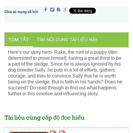
TÓM TẮT
TÌM NỘI DUNG TÀI LIỆU NÀY
Here's our story hero- Rake, the runt of a puppy litter,
determined to prove himself, having a great thirst to be
a part of the sledge. Since he is always ignored by his
dog breeder Sally, he puts in a lot of efforts, gathers
courage, and tries to convince Sally that he is worth
being on the sledge. But is faith in his hands? Does he
succeed? Do read through to find out what happens
further in this emotive and influencing story.
Tài liệu cùng cấp độ đọc hiểu