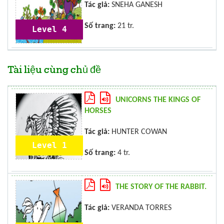
Tác giả:
SNEHA GANESH
Số trang:
21 tr.
Level 4
Tài liệu cùng chủ đề
UNICORNS THE KINGS OF
HORSES
Tác giả:
HUNTER COWAN
Level 1
Số trang:
4 tr.
THE STORY OF THE RABBIT.
Tác giả:
VERANDA TORRES