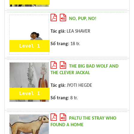
NO, PUP, NO!
Tác giả:
LEA SHAVER
Số trang:
18 tr.
Level 1
THE BIG BAD WOLF AND
THE CLEVER JACKAL
Tác giả:
JYOTI HEGDE
Level 1
Số trang:
8 tr.
PALTU THE STRAY WHO
FOUND A HOME