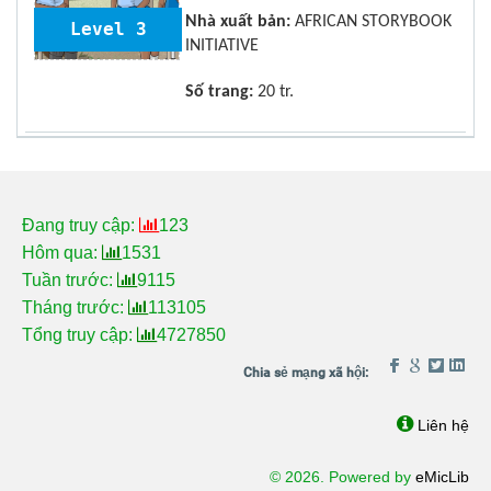
Nhà xuất bản:
AFRICAN STORYBOOK
Level 3
INITIATIVE
Số trang:
20 tr.
Đang truy cập:
123
Hôm qua:
1531
Tuần trước:
9115
Tháng trước:
113105
Tổng truy cập:
4727850
Liên hệ
© 2026. Powered by
eMicLib