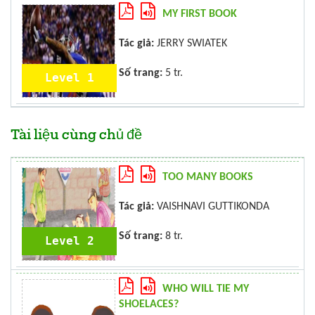
MY FIRST BOOK
Tác giả:
JERRY SWIATEK
Số trang:
5 tr.
Level 1
Tài liệu cùng chủ đề
TOO MANY BOOKS
Tác giả:
VAISHNAVI GUTTIKONDA
Số trang:
8 tr.
Level 2
WHO WILL TIE MY
SHOELACES?