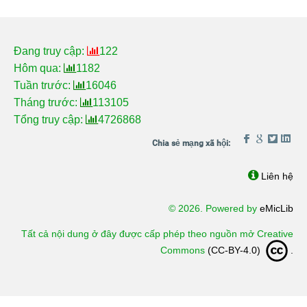
Đang truy cập:
122
Hôm qua:
1182
Tuần trước:
16046
Tháng trước:
113105
Tổng truy cập:
4726868
Liên hệ
© 2026. Powered by
eMicLib
Tất cả nội dung ở đây được cấp phép theo nguồn mở Creative
Commons
(CC-BY-4.0)
.