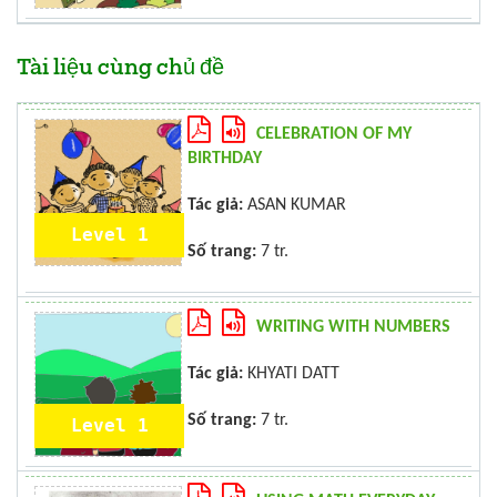
Tài liệu cùng chủ đề
CELEBRATION OF MY
BIRTHDAY
Tác giả:
ASAN KUMAR
Level 1
Số trang:
7 tr.
WRITING WITH NUMBERS
Tác giả:
KHYATI DATT
Số trang:
7 tr.
Level 1