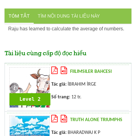
TÓM TẮT
TÌM NỘI DUNG TÀI LIỆU NÀY
Raju has learned to calculate the average of numbers.
Tài liệu cùng cấp độ đọc hiểu
FIILIMSILER BAHCESI
Tác giả:
İBRAHIM İRGE
Số trang:
12 tr.
Level 2
TRUTH ALONE TRIUMPHS
Tác giả:
BHARADWAJ K P