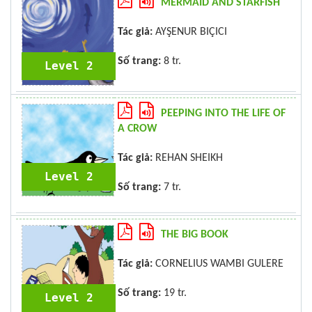
MERMAID AND STARFISH
Tác giả:
AYŞENUR BIÇICI
Số trang:
8 tr.
Level 2
PEEPING INTO THE LIFE OF
A CROW
Tác giả:
REHAN SHEIKH
Level 2
Số trang:
7 tr.
THE BIG BOOK
Tác giả:
CORNELIUS WAMBI GULERE
Số trang:
19 tr.
Level 2