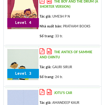
THE BOY AND THE DRUM (A
SHORTER VERSION)
Tác giả:
UMESH P N
Level 4
Nhà xuất bản:
PRATHAM BOOKS
Số trang:
33 tr.
THE ANTICS OF SAMMIE
AND CHINTU
Tác giả:
GAURI SIRUR
Level 3
Số trang:
24 tr.
JOTU'S CAR
Tác giả:
AMANDEEP KAUR