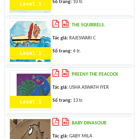
Số trang:
10 tr.
Level 1
THE SQUIRRELS.
Tác giả:
RAJESWARI C
Số trang:
4 tr.
Level 1
PREENY THE PEACOCK
Tác giả:
USHA ASWATH IYER
Số trang:
13 tr.
Level 1
BABY DINASOUR
Tác giả:
GABY MILA