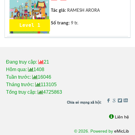
Tác giả:
RAMESH ARORA
Số trang:
9 tr.
Level 1
Đang truy cập:
21
Hôm qua:
1408
Tuần trước:
16046
Tháng trước:
113105
Tổng truy cập:
4725863
Liên hệ
© 2026. Powered by
eMicLib