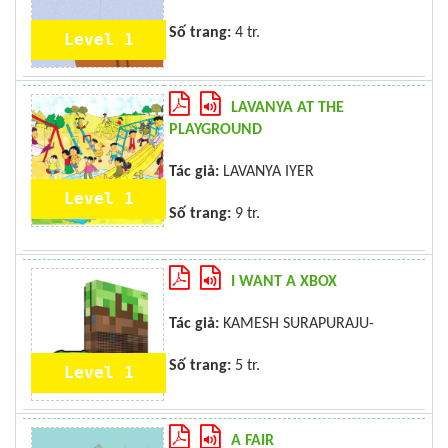
Số trang:
4 tr.
Level 1
LAVANYA AT THE
PLAYGROUND
Tác giả:
LAVANYA IYER
Level 1
Số trang:
9 tr.
I WANT A XBOX
Tác giả:
KAMESH SURAPURAJU-
Số trang:
5 tr.
Level 1
A FAIR