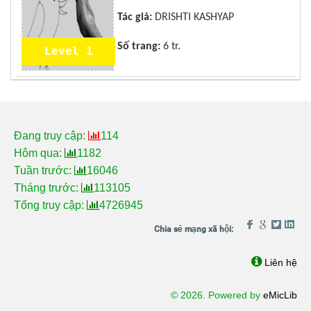
Tác giả:
DRISHTI KASHYAP
Số trang:
6 tr.
Level 1
Đang truy cập:
114
Hôm qua:
1182
Tuần trước:
16046
Tháng trước:
113105
Tổng truy cập:
4726945
Liên hệ
© 2026. Powered by
eMicLib