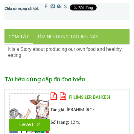
TÓM TẮT
TÌM NỘI DUNG TÀI LIỆU NÀY
It is a Story about producing our own food and healthy
eating
Tài liệu cùng cấp độ đọc hiểu
FIILIMSILER BAHCESI
Tác giả:
İBRAHIM İRGE
Số trang:
12 tr.
Level 2