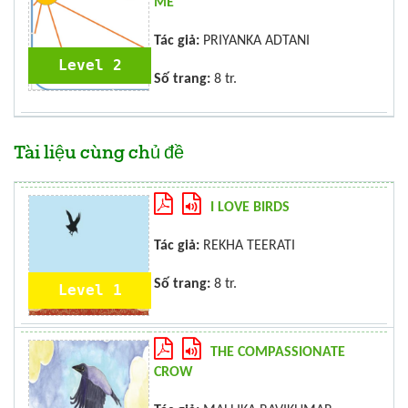
ME
Tác giả:
PRIYANKA ADTANI
Level 2
Số trang:
8 tr.
Tài liệu cùng chủ đề
I LOVE BIRDS
Tác giả:
REKHA TEERATI
Số trang:
8 tr.
Level 1
THE COMPASSIONATE
CROW