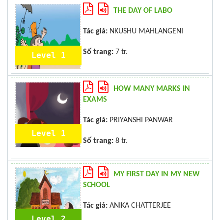
THE DAY OF LABO
Tác giả:
NKUSHU MAHLANGENI
Số trang:
7 tr.
Level 1
HOW MANY MARKS IN
EXAMS
Tác giả:
PRIYANSHI PANWAR
Level 1
Số trang:
8 tr.
MY FIRST DAY IN MY NEW
SCHOOL
Tác giả:
ANIKA CHATTERJEE
Level 2