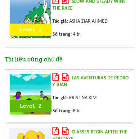
SLOW AND STEADY WINS
THE RACE
Tác giả:
ASHA ZIAR AHMED
Level 1
Số trang:
4 tr.
Tài liệu cùng chủ đề
LAS AVENTURAS DE PEDRO
Y JUAN
Tác giả:
KRISTINA KIM
Level 2
Số trang:
8 tr.
CLASSES BEGIN AFTER THE
HOLIDAYS