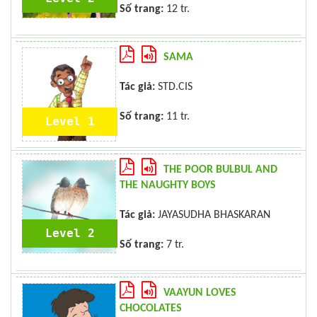
Số trang:
12 tr.
SAMA
Tác giả:
STD.CIS
Số trang:
11 tr.
Level 1
THE POOR BULBUL AND
THE NAUGHTY BOYS
Tác giả:
JAYASUDHA BHASKARAN
Level 2
Số trang:
7 tr.
VAAYUN LOVES
CHOCOLATES