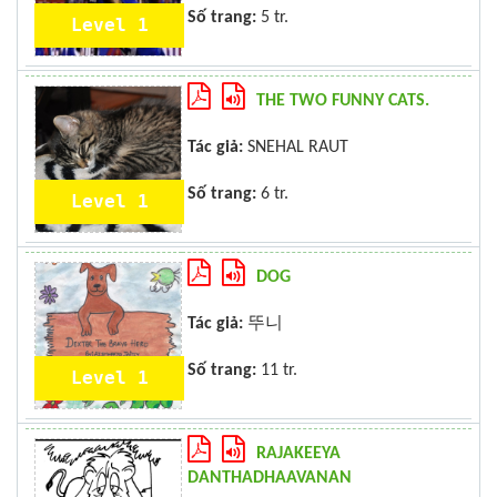
Số trang:
5 tr.
Level 1
THE TWO FUNNY CATS.
Tác giả:
SNEHAL RAUT
Số trang:
6 tr.
Level 1
DOG
Tác giả:
뚜니
Số trang:
11 tr.
Level 1
RAJAKEEYA
DANTHADHAAVANAN