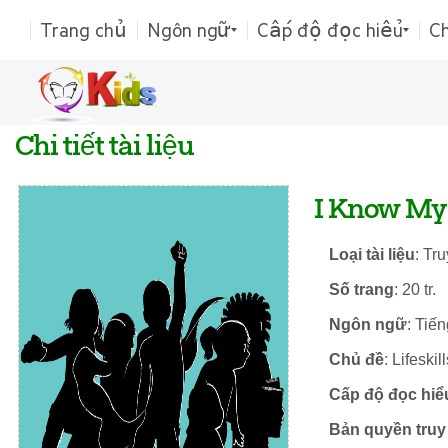
Trang chủ
Ngôn ngữ
Cấp độ đọc hiểu
C
Chi tiết tài liệu
I Know My
Loại tài liệu
: Tr
Số trang
: 20 tr.
Ngôn ngữ
: Tiế
Chủ đề
: Lifeskill
Cấp độ đọc hiể
Bản quyền truy