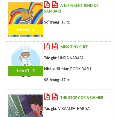
A DIFFERENT KIND OF
SAMBAR!
Số trang:
15 tr.
Level 1
MISS TINY CHEF
Tác giả:
LINDA NABASA
Nhà xuất bản:
BOOK DASH
Level 2
Số trang:
17 tr.
THE STORY OF A GAMER
Tác giả:
VIRAAJ PATHARIYA