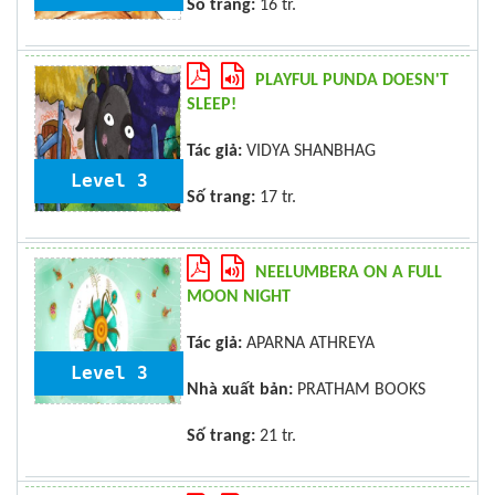
Số trang:
16 tr.
PLAYFUL PUNDA DOESN'T
SLEEP!
Tác giả:
VIDYA SHANBHAG
Level 3
Số trang:
17 tr.
NEELUMBERA ON A FULL
MOON NIGHT
Tác giả:
APARNA ATHREYA
Level 3
Nhà xuất bản:
PRATHAM BOOKS
Số trang:
21 tr.