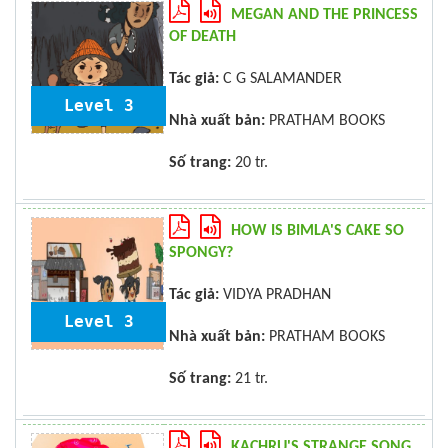
MEGAN AND THE PRINCESS
OF DEATH
Tác giả:
C G SALAMANDER
Level 3
Nhà xuất bản:
PRATHAM BOOKS
Số trang:
20 tr.
HOW IS BIMLA'S CAKE SO
SPONGY?
Tác giả:
VIDYA PRADHAN
Level 3
Nhà xuất bản:
PRATHAM BOOKS
Số trang:
21 tr.
KACHRU'S STRANGE SONG