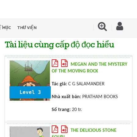
Ề MỤC
THƯ VIỆN
Tài liệu cùng cấp độ đọc hiểu
MEGAN AND THE MYSTERY
OF THE MOVING ROCK
Tác giả:
C G SALAMANDER
Level 3
Nhà xuất bản:
PRATHAM BOOKS
Số trang:
20 tr.
THE DELICIOUS STONE