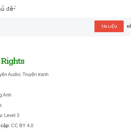
hủ đề
TÀI LIỆU
Đ
 Rights
uyện Audio; Truyện tranh
ng Anh
s
u
: Level 3
 cập
: CC BY 4.0