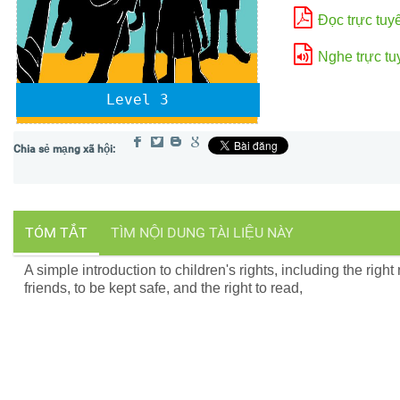
Đọc trực tuy
Nghe trực tu
Level 3
TÓM TẮT
TÌM NỘI DUNG TÀI LIỆU NÀY
A simple introduction to children's rights, including the right 
friends, to be kept safe, and the right to read,