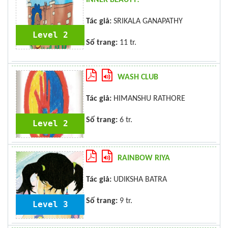
INNER BEAUTY!
Tác giả:
SRIKALA GANAPATHY
Level 2
Số trang:
11 tr.
WASH CLUB
Tác giả:
HIMANSHU RATHORE
Số trang:
6 tr.
Level 2
RAINBOW RIYA
Tác giả:
UDIKSHA BATRA
Số trang:
9 tr.
Level 3