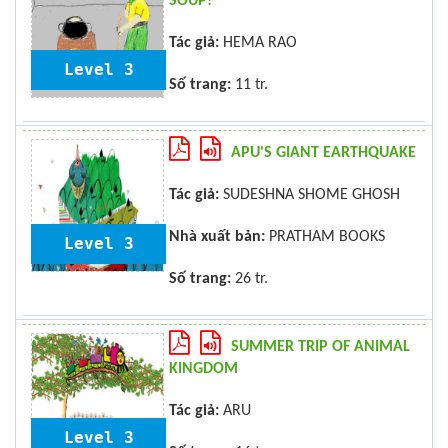
SOUP!
Tác giả:
HEMA RAO
Level 3
Số trang:
11 tr.
APU'S GIANT EARTHQUAKE
Tác giả:
SUDESHNA SHOME GHOSH
Nhà xuất bản:
PRATHAM BOOKS
Level 3
Số trang:
26 tr.
SUMMER TRIP OF ANIMAL
KINGDOM
Tác giả:
ARU
Level 3