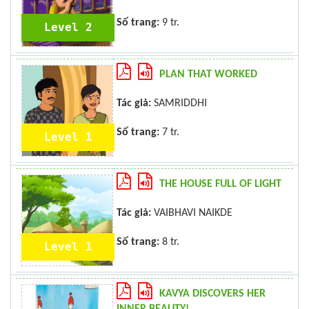
Số trang:
9 tr.
Level 2
PLAN THAT WORKED
Tác giả:
SAMRIDDHI
Số trang:
7 tr.
Level 1
THE HOUSE FULL OF LIGHT
Tác giả:
VAIBHAVI NAIKDE
Số trang:
8 tr.
Level 1
KAVYA DISCOVERS HER