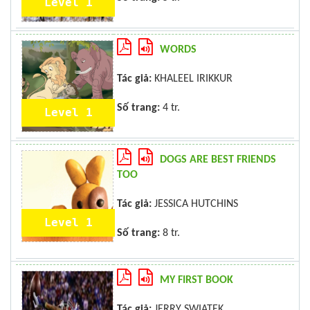
Level 1
WORDS
Tác giả:
KHALEEL IRIKKUR
Số trang:
4 tr.
Level 1
DOGS ARE BEST FRIENDS
TOO
Tác giả:
JESSICA HUTCHINS
Level 1
Số trang:
8 tr.
MY FIRST BOOK
Tác giả:
JERRY SWIATEK