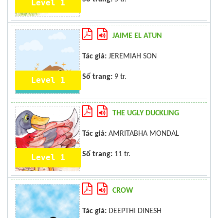
Level 1
JAIME EL ATUN
Tác giả:
JEREMIAH SON
Số trang:
9 tr.
Level 1
THE UGLY DUCKLING
Tác giả:
AMRITABHA MONDAL
Số trang:
11 tr.
Level 1
CROW
Tác giả:
DEEPTHI DINESH