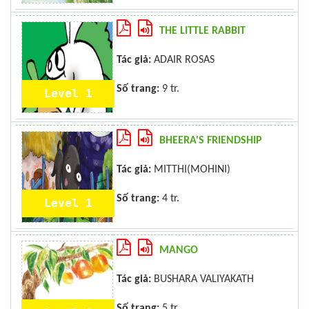
THE LITTLE RABBIT
Tác giả:
ADAIR ROSAS
Số trang:
9 tr.
Level 1
BHEERA'S FRIENDSHIP
Tác giả:
MITTHI(MOHINI)
Số trang:
4 tr.
Level 1
MANGO
Tác giả:
BUSHARA VALIYAKATH
Số trang:
5 tr.