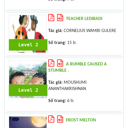
TEACHER LEDIBADI
Tác giả:
CORNELIUS WAMBI GULERE
Số trang:
15 tr.
Level 2
A RUMBLE CAUSED A
STUMBLE .
Tác giả:
MOUSHUMI
ANANTHAKRISHNAN
Level 2
Số trang:
6 tr.
FROST MELTON