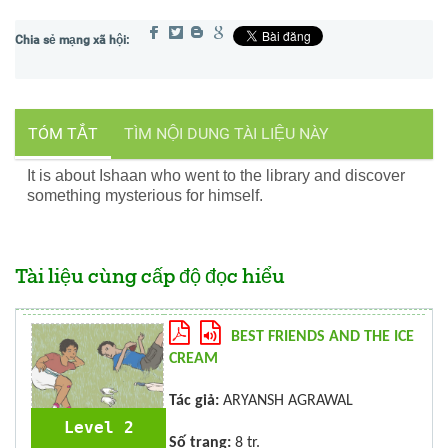
TÓM TẮT
TÌM NỘI DUNG TÀI LIỆU NÀY
It is about Ishaan who went to the library and discover
something mysterious for himself.
Tài liệu cùng cấp độ đọc hiểu
BEST FRIENDS AND THE ICE
CREAM
Tác giả:
ARYANSH AGRAWAL
Level 2
Số trang:
8 tr.