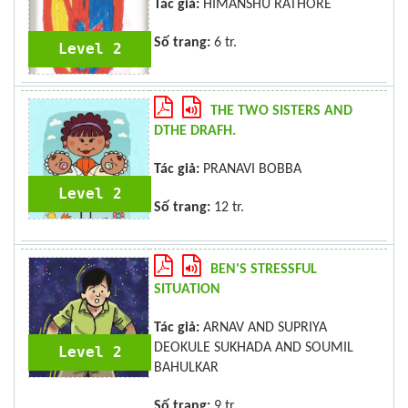
Tác giả:
HIMANSHU RATHORE
Số trang:
6 tr.
Level 2
THE TWO SISTERS AND
DTHE DRAFH.
Tác giả:
PRANAVI BOBBA
Level 2
Số trang:
12 tr.
BEN'S STRESSFUL
SITUATION
Tác giả:
ARNAV AND SUPRIYA
DEOKULE SUKHADA AND SOUMIL
Level 2
BAHULKAR
Số trang:
9 tr.