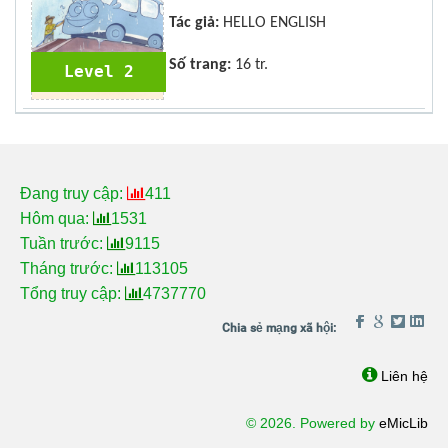
Tác giả:
HELLO ENGLISH
Số trang:
16 tr.
Level 2
Đang truy cập:
411
Hôm qua:
1531
Tuần trước:
9115
Tháng trước:
113105
Tổng truy cập:
4737770
Liên hệ
© 2026. Powered by
eMicLib