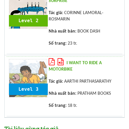
SURPRISE
Tác giả:
CORINNE LAMORAL-
ROSMARIN
Level 2
Nhà xuất bản:
BOOK DASH
Số trang:
23 tr.
I WANT TO RIDE A
MOTORBIKE
Tác giả:
AARTHI PARTHASARATHY
Level 3
Nhà xuất bản:
PRATHAM BOOKS
Số trang:
18 tr.