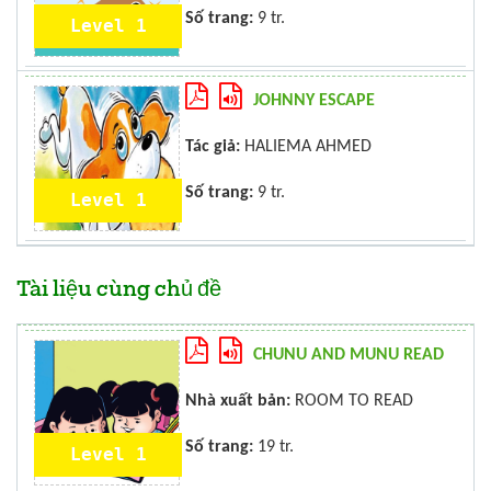
Số trang:
9 tr.
Level 1
JOHNNY ESCAPE
Tác giả:
HALIEMA AHMED
Số trang:
9 tr.
Level 1
Tài liệu cùng chủ đề
CHUNU AND MUNU READ
Nhà xuất bản:
ROOM TO READ
Số trang:
19 tr.
Level 1