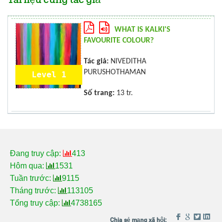
Tài liệu cùng tác giả
WHAT IS KALKI'S
FAVOURITE COLOUR?
Tác giả:
NIVEDITHA
PURUSHOTHAMAN
Level 1
Số trang:
13 tr.
Đang truy cập:
413
Hôm qua:
1531
Tuần trước:
9115
Tháng trước:
113105
Tổng truy cập:
4738165