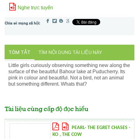
Nghe trực tuyến
TÓM TẮT
TÌM NỘI DUNG TÀI LIỆU NÀY
Little girls curiously observing something new along the
surface of the beautiful Bahour lake at Puducherry. Its
pink in colour and beautiful. Not a bird, not an animal
but something different. Whats that?
Tài liệu cùng cấp độ đọc hiểu
PEARL- THE EGRET CHASES -
KO , THE COW