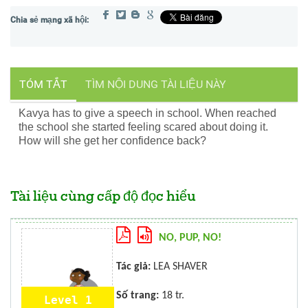
TÓM TẮT
TÌM NỘI DUNG TÀI LIỆU NÀY
Kavya has to give a speech in school. When reached
the school she started feeling scared about doing it.
How will she get her confidence back?
Tài liệu cùng cấp độ đọc hiểu
NO, PUP, NO!
Tác giả:
LEA SHAVER
Số trang:
18 tr.
Level 1