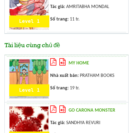
Tác giả:
AMRITABHA MONDAL
Số trang:
11 tr.
Level 1
Tài liệu cùng chủ đề
MY HOME
Nhà xuất bản:
PRATHAM BOOKS
Số trang:
19 tr.
Level 1
GO CARONA MONSTER
Tác giả:
SANDHYA REVURI