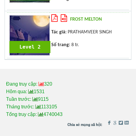
FROST MELTON
Tác giả:
PRATHAMVEER SINGH
Số trang:
8 tr.
Level 2
Đang truy cập:
320
Hôm qua:
1531
Tuần trước:
9115
Tháng trước:
113105
Tổng truy cập:
4740043