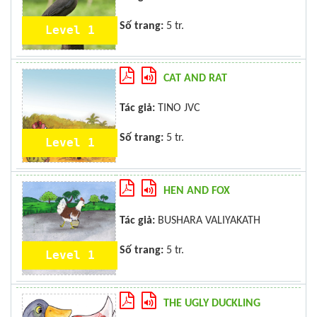
Số trang:
5 tr.
Level 1
CAT AND RAT
Tác giả:
TINO JVC
Số trang:
5 tr.
Level 1
HEN AND FOX
Tác giả:
BUSHARA VALIYAKATH
Số trang:
5 tr.
Level 1
THE UGLY DUCKLING