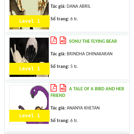
Tác giả:
DANA ABRIL
Số trang:
6 tr.
Level 1
SONU THE FLYING BEAR
Tác giả:
BRINDHA DHINAKARAN
Số trang:
5 tr.
Level 1
A TALE OF A BIRD AND HER
FRIEND
Tác giả:
ANANYA KHETAN
Level 1
Số trang:
6 tr.