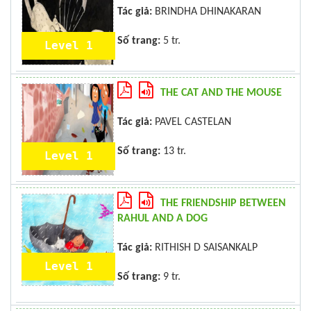
Tác giả:
BRINDHA DHINAKARAN
Số trang:
5 tr.
Level 1
THE CAT AND THE MOUSE
Tác giả:
PAVEL CASTELAN
Số trang:
13 tr.
Level 1
THE FRIENDSHIP BETWEEN
RAHUL AND A DOG
Tác giả:
RITHISH D SAISANKALP
Level 1
Số trang:
9 tr.