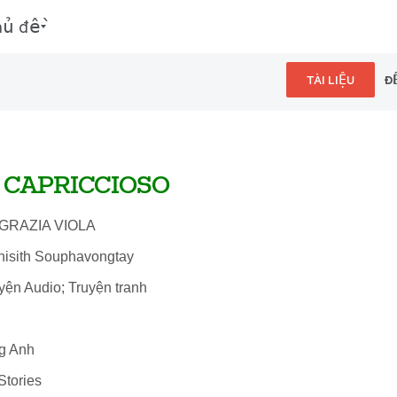
hủ đề
TÀI LIỆU
Đ
 CAPRICCIOSO
 GRAZIA VIOLA
hisith Souphavongtay
uyện Audio; Truyện tranh
ng Anh
Stories