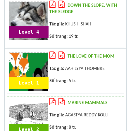
DOWN THE SLOPE, WITH
THE SLEDGE
Tác giả:
KHUSHI SHAH
Level 4
Số trang:
19 tr.
THE LOVE OF THE MOM
Tác giả:
AAHILYYA THOMBRE
Số trang:
5 tr.
Level 1
MARINE MAMMALS
Tác giả:
AGASTYA REDDY KOLLI
Số trang:
8 tr.
Level 2