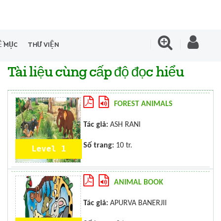
Ề MỤC
THƯ VIỆN
Tài liệu cùng cấp độ đọc hiểu
FOREST ANIMALS
Tác giả:
ASH RANI
Số trang:
10 tr.
Level 1
ANIMAL BOOK
Tác giả:
APURVA BANERJII