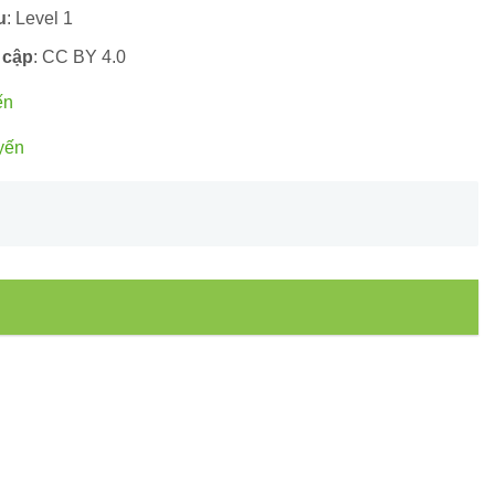
u
: Level 1
 cập
: CC BY 4.0
ến
yến