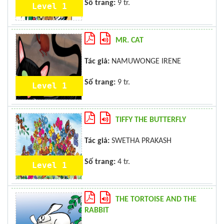
Số trang:
9 tr.
Level 1
MR. CAT
Tác giả:
NAMUWONGE IRENE
Số trang:
9 tr.
Level 1
TIFFY THE BUTTERFLY
Tác giả:
SWETHA PRAKASH
Số trang:
4 tr.
Level 1
THE TORTOISE AND THE
RABBIT