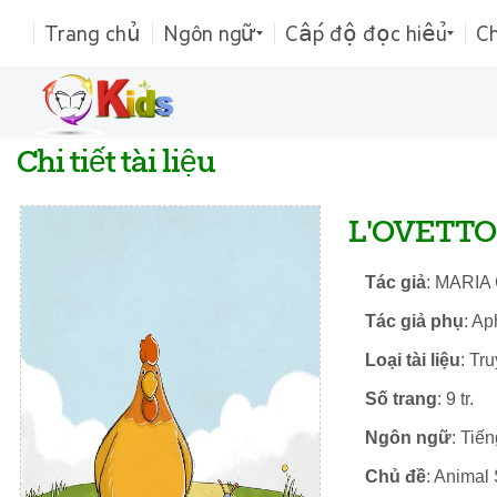
Trang chủ
Ngôn ngữ
Cấp độ đọc hiểu
C
Chi tiết tài liệu
L'OVETTO
Tác giả
: MARIA
Tác giả phụ
: Ap
Loại tài liệu
: Tr
Số trang
: 9 tr.
Ngôn ngữ
: Tiế
Chủ đề
: Animal 