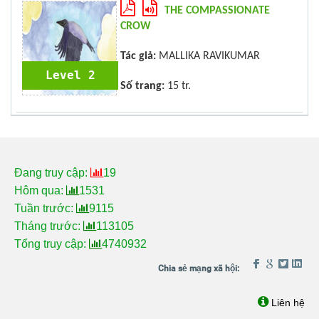
THE COMPASSIONATE
CROW
Tác giả:
MALLIKA RAVIKUMAR
Level 2
Số trang:
15 tr.
Đang truy cập:
19
Hôm qua:
1531
Tuần trước:
9115
Tháng trước:
113105
Tổng truy cập:
4740932
Liên hệ