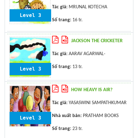
Tác giả:
MRUNAL KOTECHA
Level 3
Số trang:
16 tr.
JACKSON THE CRICKETER
Tác giả:
AARAV AGARWAL-
Số trang:
13 tr.
Level 3
HOW HEAVY IS AIR?
Tác giả:
YASASWINI SAMPATHKUMAR
Nhà xuất bản:
PRATHAM BOOKS
Level 3
Số trang:
23 tr.