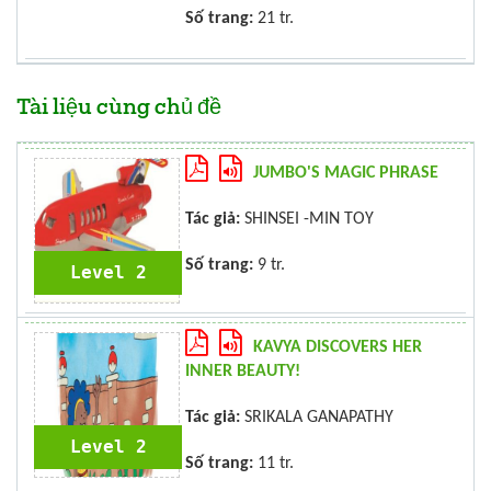
Số trang:
21 tr.
Tài liệu cùng chủ đề
JUMBO'S MAGIC PHRASE
Tác giả:
SHINSEI -MIN TOY
Số trang:
9 tr.
Level 2
KAVYA DISCOVERS HER
INNER BEAUTY!
Tác giả:
SRIKALA GANAPATHY
Level 2
Số trang:
11 tr.