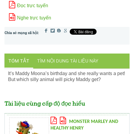
Đọc trực tuyến
Nghe trực tuyến
TÓM TẮT
TÌM NỘI DUNG TÀI LIỆU NÀY
It’s Maddy Moona’s birthday and she really wants a pet!
But which silly animal will picky Maddy get?
Tài liệu cùng cấp độ đọc hiểu
MONSTER MARLEY AND
HEALTHY HENRY