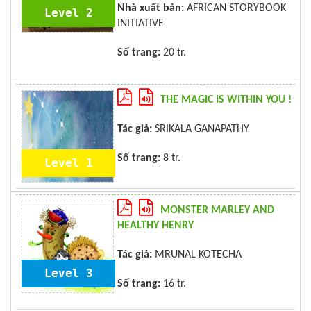
Nhà xuất bản:
AFRICAN STORYBOOK
Level 2
INITIATIVE
Số trang:
20 tr.
THE MAGIC IS WITHIN YOU !
Tác giả:
SRIKALA GANAPATHY
Số trang:
8 tr.
Level 1
MONSTER MARLEY AND
HEALTHY HENRY
Tác giả:
MRUNAL KOTECHA
Level 3
Số trang:
16 tr.