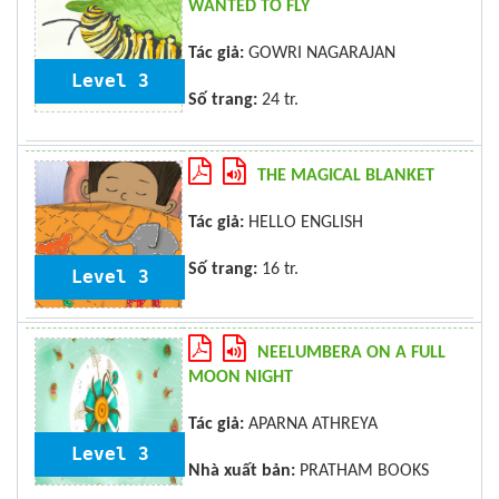
WANTED TO FLY
Tác giả:
GOWRI NAGARAJAN
Level 3
Số trang:
24 tr.
THE MAGICAL BLANKET
Tác giả:
HELLO ENGLISH
Số trang:
16 tr.
Level 3
NEELUMBERA ON A FULL
MOON NIGHT
Tác giả:
APARNA ATHREYA
Level 3
Nhà xuất bản:
PRATHAM BOOKS