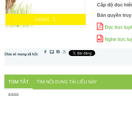
Cấp độ đọc hiể
Bản quyền truy
Level 1
Đọc trực tuy
Nghe trực tu
TÓM TẮT
TÌM NỘI DUNG TÀI LIỆU NÀY
aaaa