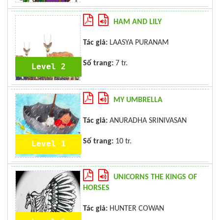
HAM AND LILY
Tác giả:
LAASYA PURANAM
Số trang:
7 tr.
Level 2
MY UMBRELLA
Tác giả:
ANURADHA SRINIVASAN
Số trang:
10 tr.
Level 1
UNICORNS THE KINGS OF
HORSES
Tác giả:
HUNTER COWAN