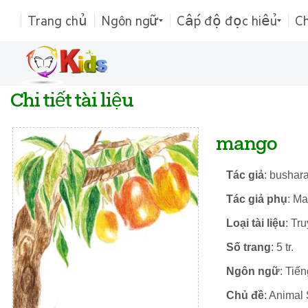
Trang chủ
Ngôn ngữ
Cấp độ đọc hiểu
C
Chi tiết tài liệu
mango
Tác giả
: bushara
Tác giả phụ
: M
Loại tài liệu
: Tr
Số trang
: 5 tr.
Ngôn ngữ
: Tiế
Chủ đề
: Animal 