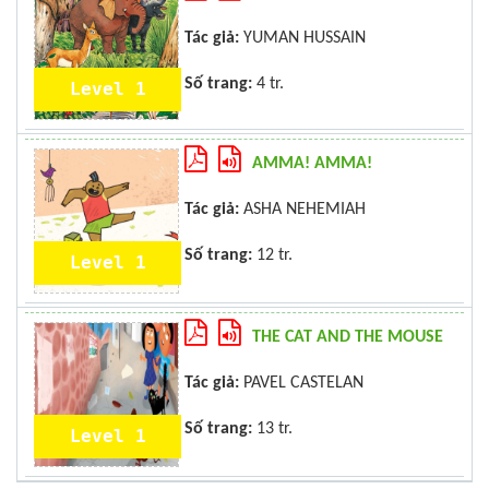
Tác giả:
YUMAN HUSSAIN
Số trang:
4 tr.
Level 1
AMMA! AMMA!
Tác giả:
ASHA NEHEMIAH
Số trang:
12 tr.
Level 1
THE CAT AND THE MOUSE
Tác giả:
PAVEL CASTELAN
Số trang:
13 tr.
Level 1