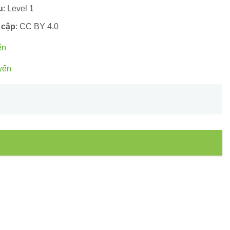
u
: Level 1
 cập
: CC BY 4.0
ến
yến