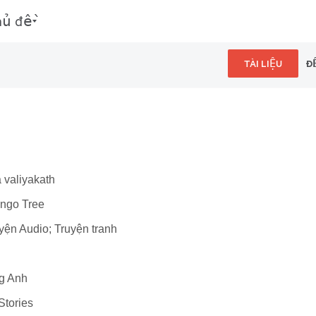
hủ đề
TÀI LIỆU
Đ
 valiyakath
ango Tree
uyện Audio; Truyện tranh
ng Anh
Stories