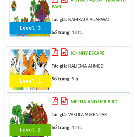
A STORY ABOUT TIKU AND
PARI
Tác giả:
NAMRATA AGARWAL
Level 3
Số trang:
18 tr.
JOHNNY ESCAPE
Tác giả:
HALIEMA AHMED
Số trang:
9 tr.
Level 1
MEENA AND HER BIRD
Tác giả:
VAKULA SURENDAR
Số trang:
12 tr.
Level 2