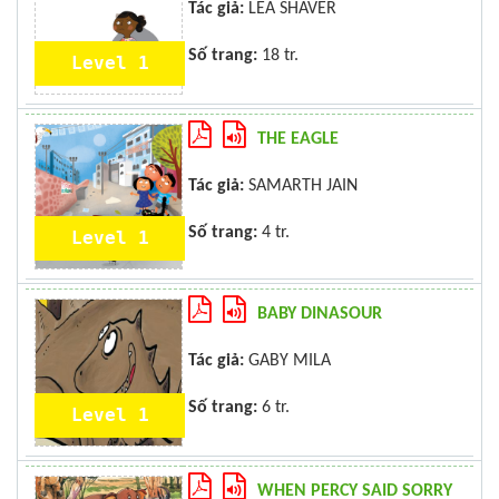
Tác giả:
LEA SHAVER
Số trang:
18 tr.
Level 1
THE EAGLE
Tác giả:
SAMARTH JAIN
Số trang:
4 tr.
Level 1
BABY DINASOUR
Tác giả:
GABY MILA
Số trang:
6 tr.
Level 1
WHEN PERCY SAID SORRY