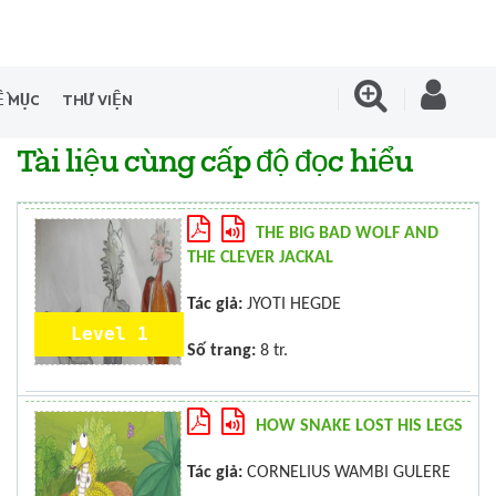
Ề MỤC
THƯ VIỆN
Tài liệu cùng cấp độ đọc hiểu
THE BIG BAD WOLF AND
THE CLEVER JACKAL
Tác giả:
JYOTI HEGDE
Level 1
Số trang:
8 tr.
HOW SNAKE LOST HIS LEGS
Tác giả:
CORNELIUS WAMBI GULERE