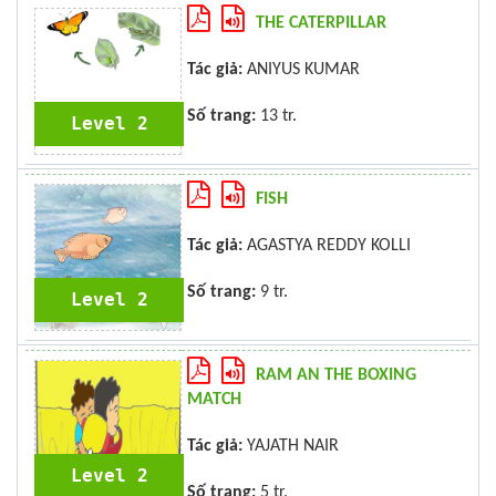
THE CATERPILLAR
Tác giả:
ANIYUS KUMAR
Số trang:
13 tr.
Level 2
FISH
Tác giả:
AGASTYA REDDY KOLLI
Số trang:
9 tr.
Level 2
RAM AN THE BOXING
MATCH
Tác giả:
YAJATH NAIR
Level 2
Số trang:
5 tr.