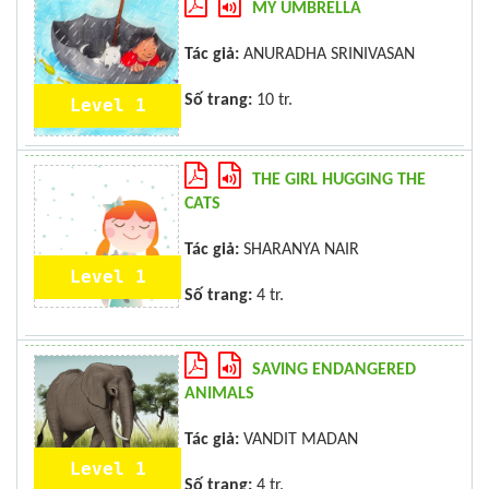
MY UMBRELLA
Tác giả:
ANURADHA SRINIVASAN
Số trang:
10 tr.
Level 1
THE GIRL HUGGING THE
CATS
Tác giả:
SHARANYA NAIR
Level 1
Số trang:
4 tr.
SAVING ENDANGERED
ANIMALS
Tác giả:
VANDIT MADAN
Level 1
Số trang:
4 tr.