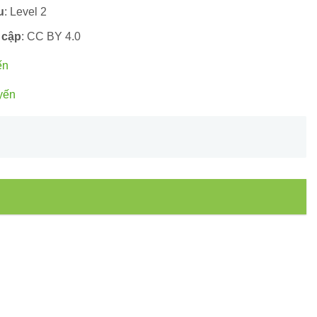
u
: Level 2
 cập
: CC BY 4.0
ến
yến