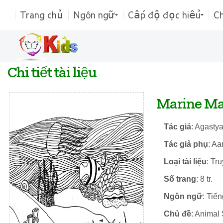
Trang chủ
Ngôn ngữ
Cấp độ đọc hiểu
C
Chi tiết tài liệu
Marine M
Tác giả
: Agastya
Tác giả phụ
: Aa
Loại tài liệu
: Tr
Số trang
: 8 tr.
Ngôn ngữ
: Tiế
Chủ đề
: Animal 