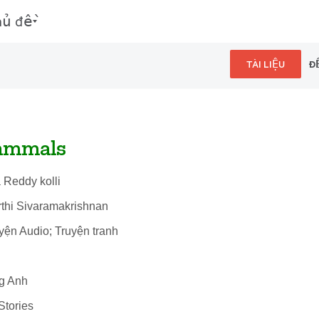
hủ đề
TÀI LIỆU
Đ
ammals
 Reddy kolli
rthi Sivaramakrishnan
uyện Audio; Truyện tranh
ng Anh
Stories