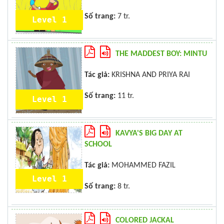
Số trang:
7 tr.
Level 1
THE MADDEST BOY: MINTU
Tác giả:
KRISHNA AND PRIYA RAI
Số trang:
11 tr.
Level 1
KAVYA'S BIG DAY AT
SCHOOL
Tác giả:
MOHAMMED FAZIL
Level 1
Số trang:
8 tr.
COLORED JACKAL