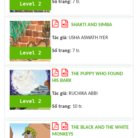
Số trang:
7 tr.
Level 2
SHAKTI AND SIMBA
Tác giả:
USHA ASWATH IYER
Số trang:
7 tr.
Level 2
THE PUPPY WHO FOUND
HIS BARK
Tác giả:
RUCHIKA ABBI
Level 2
Số trang:
10 tr.
THE BLACK AND THE WHITE
MONKEYS