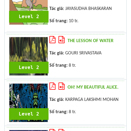
Tác giả:
JAYASUDHA BHASKARAN
Level 2
Số trang:
10 tr.
THE LESSON OF WATER
Tác giả:
GOURI SRIVASTAVA
Số trang:
8 tr.
Level 2
OH! MY BEAUTIFUL ALICE.
Tác giả:
KARPAGA LAKSHMI MOHAN
Số trang:
8 tr.
Level 2