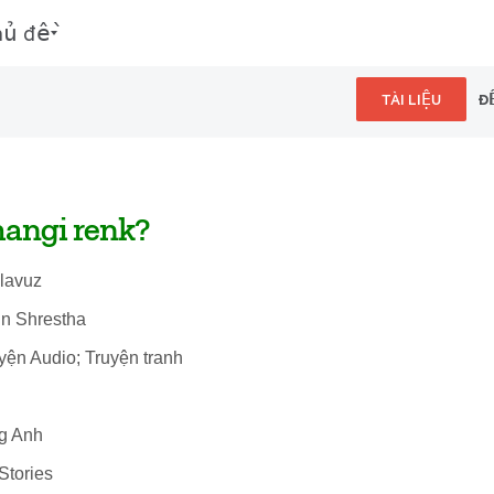
hủ đề
TÀI LIỆU
Đ
angi renk?
ılavuz
in Shrestha
uyện Audio; Truyện tranh
ng Anh
Stories