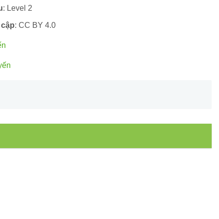
u
: Level 2
 cập
: CC BY 4.0
ến
yến