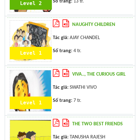
Số trang:
13 tr.
Level 2
NAUGHTY CHILDREN
Tác giả:
AJAY CHANDEL
Số trang:
4 tr.
Level 1
VIVA.., THE CURIOUS GIRL
Tác giả:
SWATHI VIVO
Số trang:
7 tr.
Level 1
THE TWO BEST FRIENDS
Tác giả:
TANUSHA RAJESH