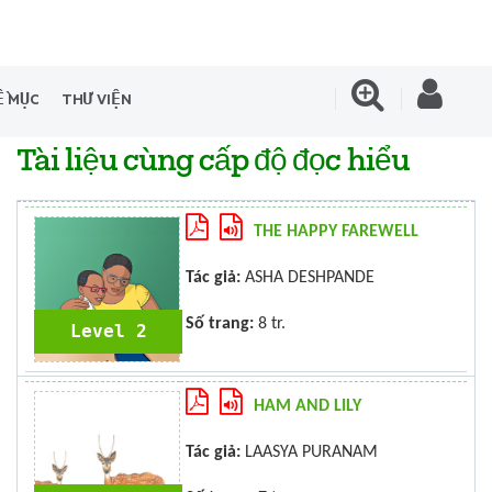
Ề MỤC
THƯ VIỆN
Tài liệu cùng cấp độ đọc hiểu
THE HAPPY FAREWELL
Tác giả:
ASHA DESHPANDE
Số trang:
8 tr.
Level 2
HAM AND LILY
Tác giả:
LAASYA PURANAM