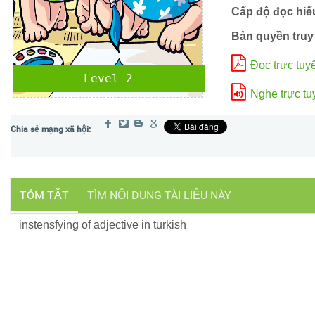
Cấp độ đọc hiể
Bản quyền truy
Đọc trực tuy
Level 2
Nghe trực tu
TÓM TẮT
TÌM NỘI DUNG TÀI LIỆU NÀY
instensfying of adjective in turkish