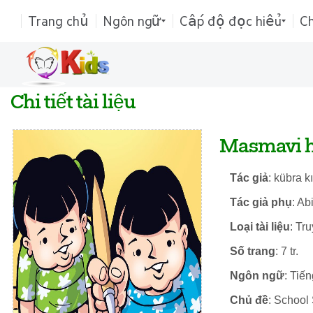
Trang chủ
Ngôn ngữ
Cấp độ đọc hiểu
C
Chi tiết tài liệu
Masmavi h
Tác giả
: kübra k
Tác giả phụ
: Ab
Loại tài liệu
: Tr
Số trang
: 7 tr.
Ngôn ngữ
: Tiế
Chủ đề
: School 