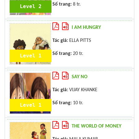
Số trang:
8 tr.
Level 2
I AM HUNGRY
Tác giả:
ELLA PITTS
Số trang:
20 tr.
Level 1
SAY NO
Tác giả:
VIJAY KHANKE
Số trang:
10 tr.
Level 1
THE WORLD OF MONEY