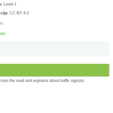
u
: Level 1
 cập
: CC BY 4.0
ến
yến
oss the road and explains about traffic signals.