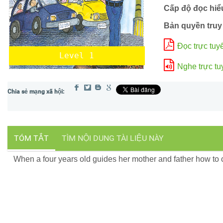
Cấp độ đọc hiể
Bản quyền truy
Đọc trực tuy
Level 1
Nghe trực tu
TÓM TẮT
TÌM NỘI DUNG TÀI LIỆU NÀY
When a four years old guides her mother and father how to cr