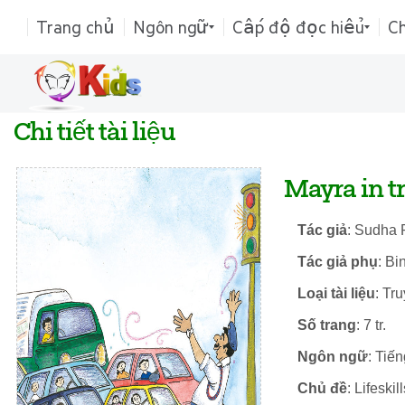
Trang chủ
Ngôn ngữ
Cấp độ đọc hiểu
C
Chi tiết tài liệu
Mayra in tr
Tác giả
: Sudha 
Tác giả phụ
: Bi
Loại tài liệu
: Tr
Số trang
: 7 tr.
Ngôn ngữ
: Tiế
Chủ đề
: Lifeskill