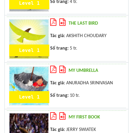
Số trang:
4 tr.
Level 1
THE LAST BIRD
Tác giả:
AKSHITH CHOUDARY
Số trang:
5 tr.
Level 1
MY UMBRELLA
Tác giả:
ANURADHA SRINIVASAN
Số trang:
10 tr.
Level 1
MY FIRST BOOK
Tác giả:
JERRY SWIATEK