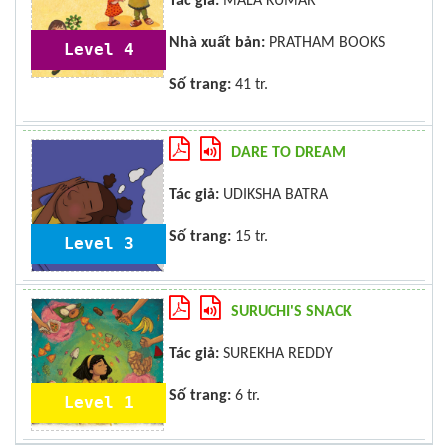
Tác giả:
MALA KUMAR
Nhà xuất bản:
PRATHAM BOOKS
Level 4
Số trang:
41 tr.
DARE TO DREAM
Tác giả:
UDIKSHA BATRA
Số trang:
15 tr.
Level 3
SURUCHI'S SNACK
Tác giả:
SUREKHA REDDY
Số trang:
6 tr.
Level 1