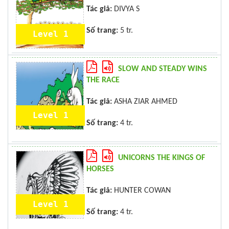
Tác giả:
DIVYA S
Số trang:
5 tr.
Level 1
SLOW AND STEADY WINS
THE RACE
Tác giả:
ASHA ZIAR AHMED
Level 1
Số trang:
4 tr.
UNICORNS THE KINGS OF
HORSES
Tác giả:
HUNTER COWAN
Level 1
Số trang:
4 tr.