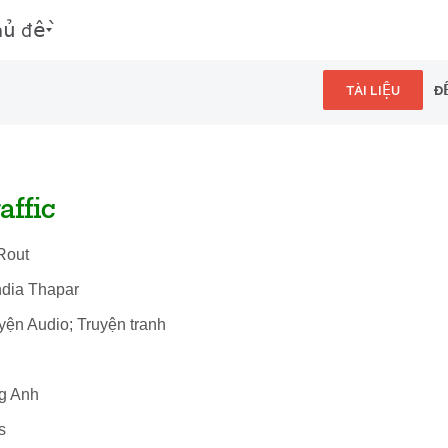
hủ đề
TÀI LIỆU
Đ
affic
Rout
ndia Thapar
uyện Audio; Truyện tranh
ng Anh
s