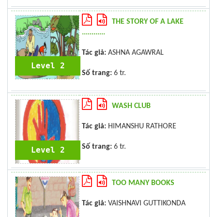
THE STORY OF A LAKE
............
Tác giả:
ASHNA AGAWRAL
Level 2
Số trang:
6 tr.
WASH CLUB
Tác giả:
HIMANSHU RATHORE
Số trang:
6 tr.
Level 2
TOO MANY BOOKS
Tác giả:
VAISHNAVI GUTTIKONDA