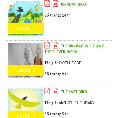
BIRREYA KISAU
Số trang:
14 tr.
Level 1
THE BIG BAD WOLF AND
THE CLEVER JACKAL
Tác giả:
JYOTI HEGDE
Level 1
Số trang:
8 tr.
THE LAST BIRD
Tác giả:
AKSHITH CHOUDARY
Số trang:
5 tr.
Level 1