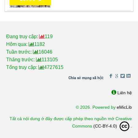
Đang truy cập:
119
Hôm qua:
1182
Tuần trước:
16046
Tháng trước:
113105
Tổng truy cập:
4727615
Liên hệ
© 2026. Powered by
eMicLib
Tất cả nội dung ở đây được cấp phép theo nguồn mở Creative
Commons
(CC-BY-4.0)
.