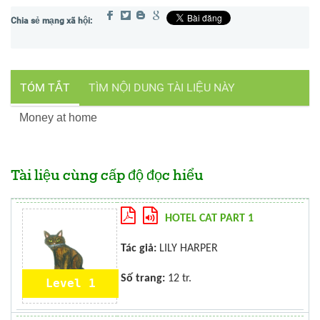
TÓM TẮT
TÌM NỘI DUNG TÀI LIỆU NÀY
Money at home
Tài liệu cùng cấp độ đọc hiểu
HOTEL CAT PART 1
Tác giả:
LILY HARPER
Số trang:
12 tr.
Level 1