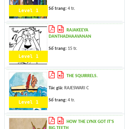
Số trang:
4 tr.
Level 1
RAJAKEEYA
DANTHADHAAVANAN
Số trang:
15 tr.
Level 1
THE SQUIRRELS.
Tác giả:
RAJESWARI C
Số trang:
4 tr.
Level 1
HOW THE LYNX GOT IT'S
BIG TEETH