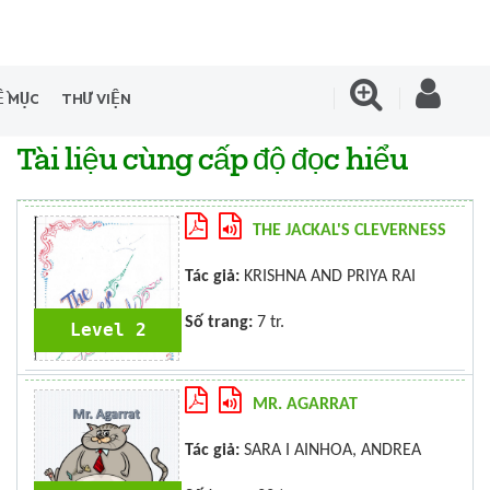
Ề MỤC
THƯ VIỆN
Tài liệu cùng cấp độ đọc hiểu
THE JACKAL'S CLEVERNESS
Tác giả:
KRISHNA AND PRIYA RAI
Số trang:
7 tr.
Level 2
MR. AGARRAT
Tác giả:
SARA I AINHOA, ANDREA