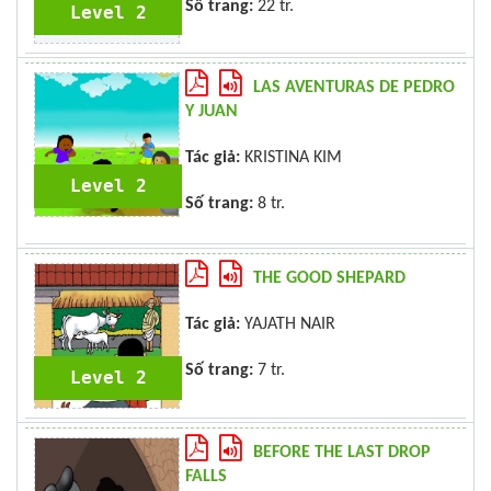
Số trang:
22 tr.
Level 2
LAS AVENTURAS DE PEDRO
Y JUAN
Tác giả:
KRISTINA KIM
Level 2
Số trang:
8 tr.
THE GOOD SHEPARD
Tác giả:
YAJATH NAIR
Số trang:
7 tr.
Level 2
BEFORE THE LAST DROP
FALLS