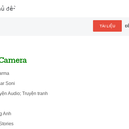
hủ đề
TÀI LIỆU
Đ
 Camera
arma
ar Soni
uyện Audio; Truyện tranh
ng Anh
Stories