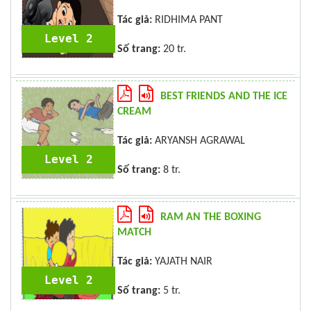
Tác giả:
RIDHIMA PANT
Level 2
Số trang:
20 tr.
BEST FRIENDS AND THE ICE
CREAM
Tác giả:
ARYANSH AGRAWAL
Level 2
Số trang:
8 tr.
RAM AN THE BOXING
MATCH
Tác giả:
YAJATH NAIR
Level 2
Số trang:
5 tr.