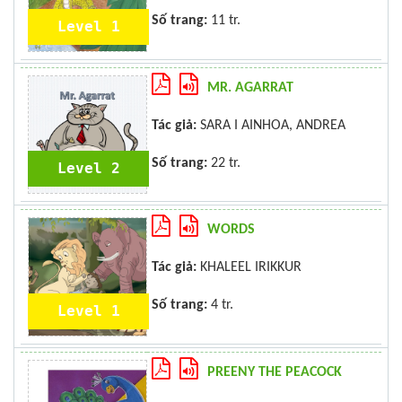
Số trang:
11 tr.
Level 1
MR. AGARRAT
Tác giả:
SARA I AINHOA, ANDREA
Số trang:
22 tr.
Level 2
WORDS
Tác giả:
KHALEEL IRIKKUR
Số trang:
4 tr.
Level 1
PREENY THE PEACOCK