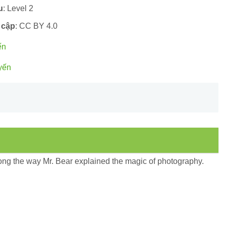
u
: Level 2
 cập
: CC BY 4.0
ến
yến
ong the way Mr. Bear explained the magic of photography.