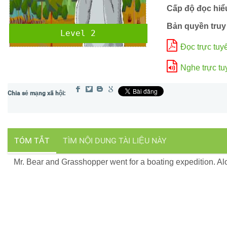
Cấp độ đọc hiể
Bản quyền truy
Level 2
Đọc trực tuy
Nghe trực tu
TÓM TẮT
TÌM NỘI DUNG TÀI LIỆU NÀY
Mr. Bear and Grasshopper went for a boating expedition. Al