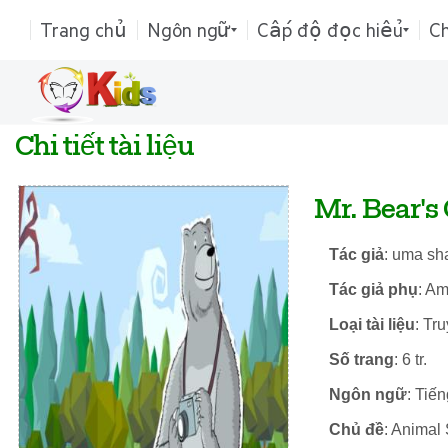
Trang chủ
Ngôn ngữ
Cấp độ đọc hiểu
C
Chi tiết tài liệu
Mr. Bear's
Tác giả
: uma sh
Tác giả phụ
: Am
Loại tài liệu
: Tr
Số trang
: 6 tr.
Ngôn ngữ
: Tiế
Chủ đề
: Animal 