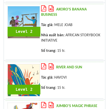
AKORO'S BANANA
BUSINESS
Tác giả:
MELE JOAB
Level 2
Nhà xuất bản:
AFRICAN STORYBOOK
INITIATIVE
Số trang:
15 tr.
RIVER AND SUN
Tác giả:
HAVOVI
Số trang:
15 tr.
Level 2
JUMBO'S MAGIC PHRASE