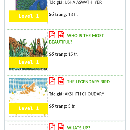
Tác giả:
USHA ASWATH IYER
Số trang:
13 tr.
Level 1
WHO IS THE MOST
BEAUTIFUL?
Số trang:
15 tr.
Level 1
THE LEGENDARY BIRD
Tác giả:
AKSHITH CHOUDARY
Số trang:
5 tr.
Level 1
WHATS UP?