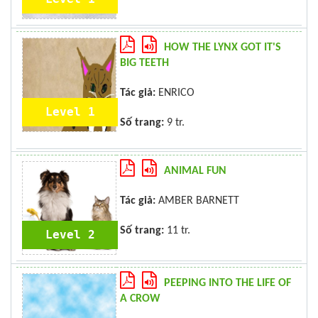
HOW THE LYNX GOT IT'S
BIG TEETH
Tác giả:
ENRICO
Level 1
Số trang:
9 tr.
ANIMAL FUN
Tác giả:
AMBER BARNETT
Số trang:
11 tr.
Level 2
PEEPING INTO THE LIFE OF
A CROW