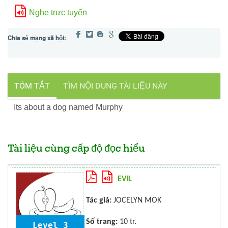
Nghe trực tuyến
TÓM TẮT
TÌM NỘI DUNG TÀI LIỆU NÀY
Its about a dog named Murphy
Tài liệu cùng cấp độ đọc hiểu
EVIL
Tác giả:
JOCELYN MOK
Số trang:
10 tr.
Level 3