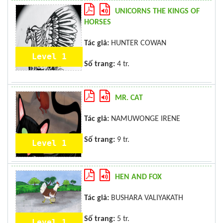
UNICORNS THE KINGS OF
HORSES
Tác giả:
HUNTER COWAN
Level 1
Số trang:
4 tr.
MR. CAT
Tác giả:
NAMUWONGE IRENE
Số trang:
9 tr.
Level 1
HEN AND FOX
Tác giả:
BUSHARA VALIYAKATH
Số trang:
5 tr.
Level 1