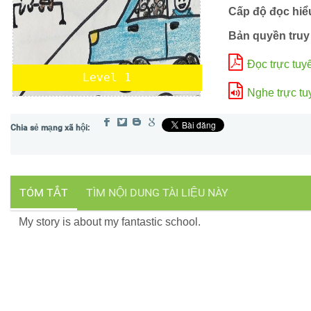
Cấp độ đọc hiể
Bản quyền truy
Đọc trực tuy
Level 1
Nghe trực tu
TÓM TẮT
TÌM NỘI DUNG TÀI LIỆU NÀY
My story is about my fantastic school.