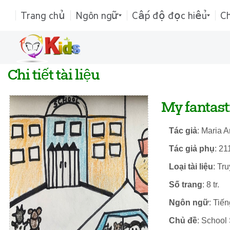
Trang chủ
Ngôn ngữ
Cấp độ đọc hiểu
C
Chi tiết tài liệu
My fantast
Tác giả
: Maria A
Tác giả phụ
: 21
Loại tài liệu
: Tr
Số trang
: 8 tr.
Ngôn ngữ
: Tiế
Chủ đề
: School 