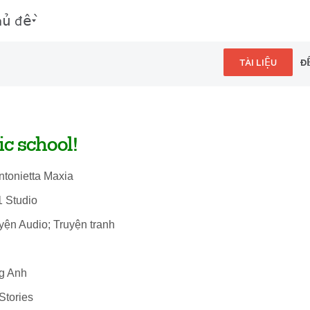
hủ đề
TÀI LIỆU
Đ
ic school!
ntonietta Maxia
1 Studio
uyện Audio; Truyện tranh
ng Anh
Stories