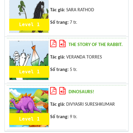
Tác giả:
SARA RATHOD
Số trang:
7 tr.
Level 1
THE STORY OF THE RABBIT.
Tác giả:
VERANDA TORRES
Số trang:
5 tr.
Level 1
DINOSAURS!
Tác giả:
DIVYASRI SURESHKUMAR
Số trang:
9 tr.
Level 1