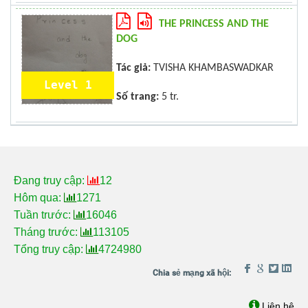
THE PRINCESS AND THE
DOG
Tác giả:
TVISHA KHAMBASWADKAR
Level 1
Số trang:
5 tr.
Đang truy cập:
12
Hôm qua:
1271
Tuần trước:
16046
Tháng trước:
113105
Tổng truy cập:
4724980
Liên hệ