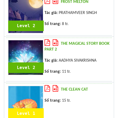
FROST MELTON
Tác giả:
PRATHAMVEER SINGH
Số trang:
8 tr.
Level 2
THE MAGICAL STORY BOOK
PART 2
Tác giả:
AADHYA SIVAKRISHNA
Level 2
Số trang:
11 tr.
THE CLEAN CAT
Số trang:
15 tr.
Level 1