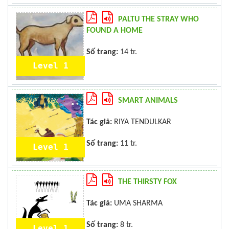
PALTU THE STRAY WHO
FOUND A HOME
Số trang:
14 tr.
Level 1
SMART ANIMALS
Tác giả:
RIYA TENDULKAR
Số trang:
11 tr.
Level 1
THE THIRSTY FOX
Tác giả:
UMA SHARMA
Số trang:
8 tr.
Level 1