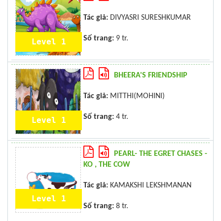
Tác giả:
DIVYASRI SURESHKUMAR
Số trang:
9 tr.
Level 1
BHEERA'S FRIENDSHIP
Tác giả:
MITTHI(MOHINI)
Số trang:
4 tr.
Level 1
PEARL- THE EGRET CHASES -
KO , THE COW
Tác giả:
KAMAKSHI LEKSHMANAN
Level 1
Số trang:
8 tr.