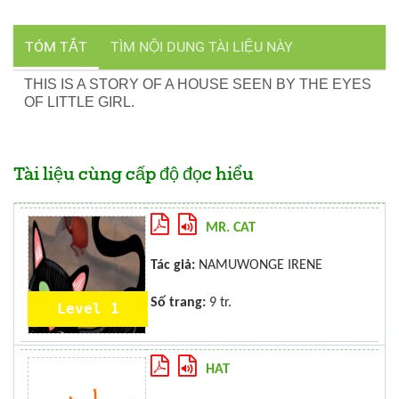
TÓM TẮT
TÌM NỘI DUNG TÀI LIỆU NÀY
THIS IS A STORY OF A HOUSE SEEN BY THE EYES
OF LITTLE GIRL.
Tài liệu cùng cấp độ đọc hiểu
MR. CAT
Tác giả:
NAMUWONGE IRENE
Số trang:
9 tr.
Level 1
HAT