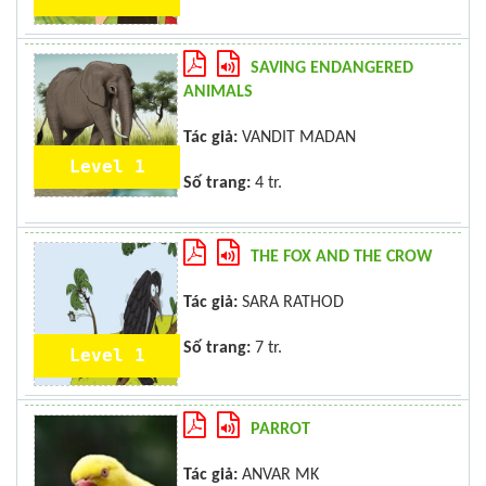
SAVING ENDANGERED
ANIMALS
Tác giả:
VANDIT MADAN
Level 1
Số trang:
4 tr.
THE FOX AND THE CROW
Tác giả:
SARA RATHOD
Số trang:
7 tr.
Level 1
PARROT
Tác giả:
ANVAR MK