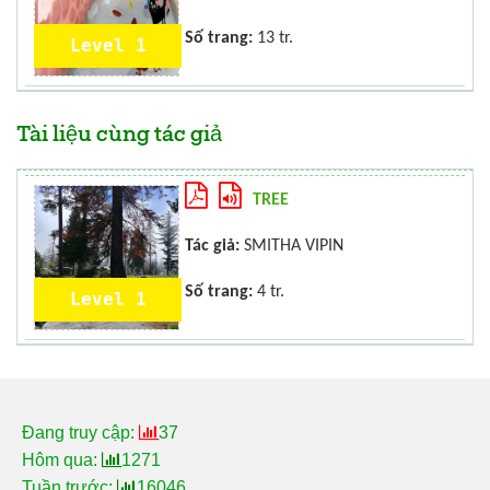
Số trang:
13 tr.
Level 1
Tài liệu cùng tác giả
TREE
Tác giả:
SMITHA VIPIN
Số trang:
4 tr.
Level 1
Đang truy cập:
37
Hôm qua:
1271
Tuần trước:
16046