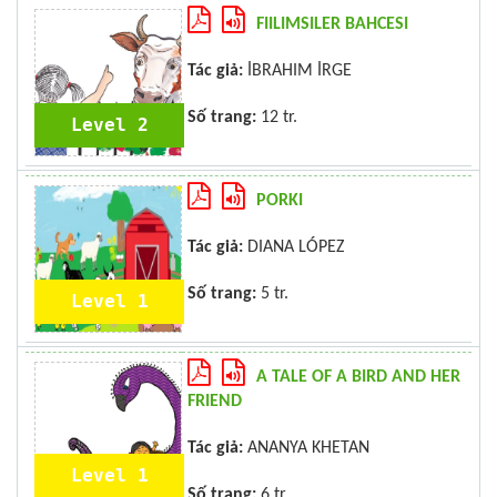
FIILIMSILER BAHCESI
Tác giả:
İBRAHIM İRGE
Số trang:
12 tr.
Level 2
PORKI
Tác giả:
DIANA LÓPEZ
Số trang:
5 tr.
Level 1
A TALE OF A BIRD AND HER
FRIEND
Tác giả:
ANANYA KHETAN
Level 1
Số trang:
6 tr.