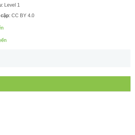
u
: Level 1
 cập
: CC BY 4.0
ến
yến