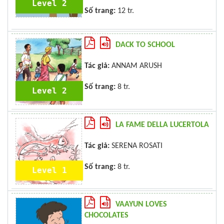
Level 2
Số trang:
12 tr.
DACK TO SCHOOL
Tác giả:
ANNAM ARUSH
Số trang:
8 tr.
Level 2
LA FAME DELLA LUCERTOLA
Tác giả:
SERENA ROSATI
Số trang:
8 tr.
Level 1
VAAYUN LOVES
CHOCOLATES