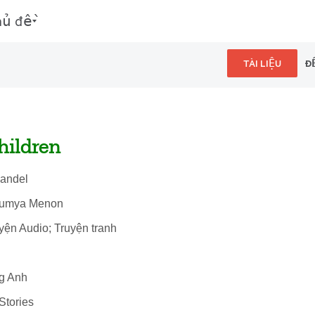
hủ đề
TÀI LIỆU
Đ
hildren
handel
oumya Menon
uyện Audio; Truyện tranh
ng Anh
Stories