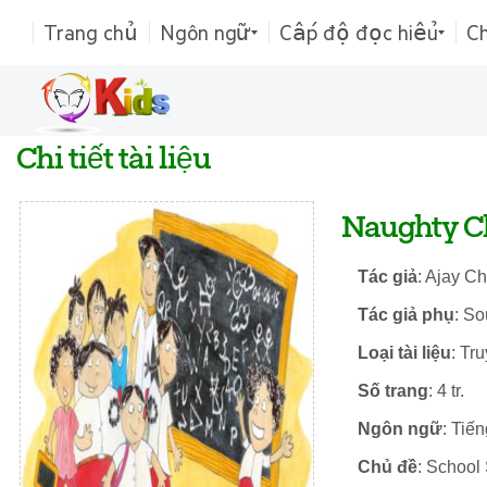
Trang chủ
Ngôn ngữ
Cấp độ đọc hiểu
C
Chi tiết tài liệu
Naughty C
Tác giả
: Ajay C
Tác giả phụ
: S
Loại tài liệu
: Tr
Số trang
: 4 tr.
Ngôn ngữ
: Tiế
Chủ đề
: School 