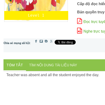
Cấp độ đọc hiể
Bản quyền truy
Level 1
Đọc trực tuy
Nghe trực tu
TÓM TẮT
TÌM NỘI DUNG TÀI LIỆU NÀY
Teacher was absent and all the student enjoyed the day.