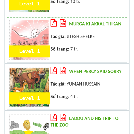
Số trang:
10 tr.
Level 1
MURGA KI AKKAL THIKAN
Tác giả:
JITESH SHELKE
Số trang:
7 tr.
Level 1
WHEN PERCY SAID SORRY
Tác giả:
YUMAN HUSSAIN
Số trang:
4 tr.
Level 1
LADDU AND HIS TRIP TO
THE ZOO