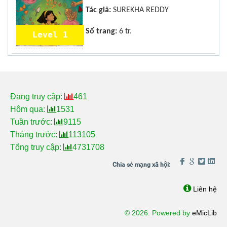
Tác giả:
SUREKHA REDDY
Số trang:
6 tr.
Level 1
Đang truy cập:
461
Hôm qua:
1531
Tuần trước:
9115
Tháng trước:
113105
Tổng truy cập:
4731708
Liên hệ
© 2026. Powered by
eMicLib