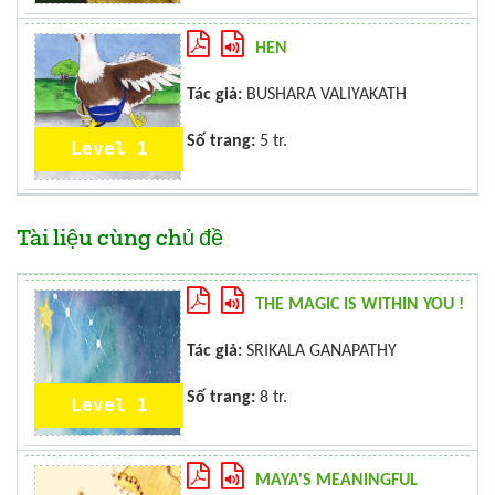
HEN
Tác giả:
BUSHARA VALIYAKATH
Số trang:
5 tr.
Level 1
Tài liệu cùng chủ đề
THE MAGIC IS WITHIN YOU !
Tác giả:
SRIKALA GANAPATHY
Số trang:
8 tr.
Level 1
MAYA'S MEANINGFUL