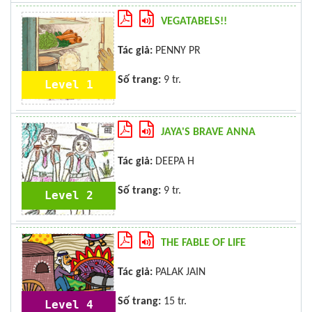
VEGATABELS!!
Tác giả:
PENNY PR
Số trang:
9 tr.
Level 1
JAYA'S BRAVE ANNA
Tác giả:
DEEPA H
Số trang:
9 tr.
Level 2
THE FABLE OF LIFE
Tác giả:
PALAK JAIN
Số trang:
15 tr.
Level 4