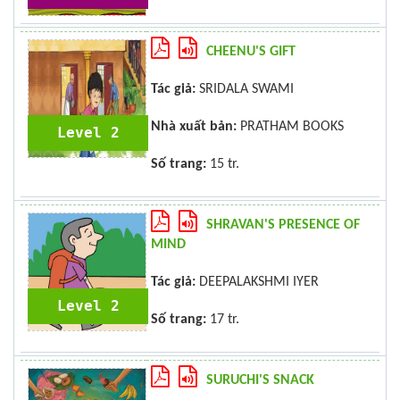
CHEENU'S GIFT
Tác giả:
SRIDALA SWAMI
Nhà xuất bản:
PRATHAM BOOKS
Level 2
Số trang:
15 tr.
SHRAVAN'S PRESENCE OF
MIND
Tác giả:
DEEPALAKSHMI IYER
Level 2
Số trang:
17 tr.
SURUCHI'S SNACK