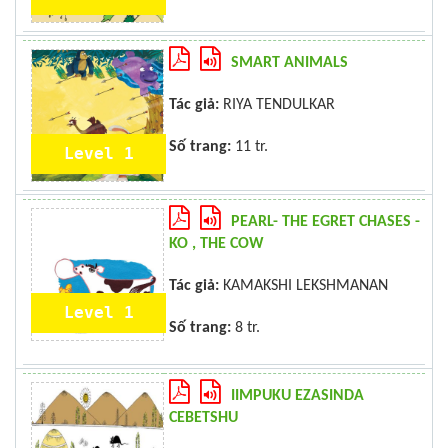
SMART ANIMALS
Tác giả:
RIYA TENDULKAR
Số trang:
11 tr.
Level 1
PEARL- THE EGRET CHASES -
KO , THE COW
Tác giả:
KAMAKSHI LEKSHMANAN
Level 1
Số trang:
8 tr.
IIMPUKU EZASINDA
CEBETSHU