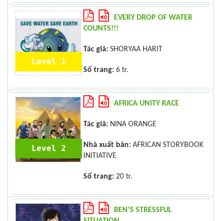
EVERY DROP OF WATER
COUNTS!!!
Tác giả:
SHORYAA HARIT
Level 1
Số trang:
6 tr.
AFRICA UNITY RACE
Tác giả:
NINA ORANGE
Nhà xuất bản:
AFRICAN STORYBOOK
Level 2
INITIATIVE
Số trang:
20 tr.
BEN'S STRESSFUL
SITUATION