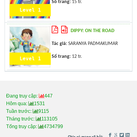
Số trang:
15 tr.
Level 1
DIPPY: ON THE ROAD
Tác giả:
SARANYA PADMAKUMAR
Số trang:
12 tr.
Level 1
Đang truy cập:
447
Hôm qua:
1531
Tuần trước:
9115
Tháng trước:
113105
Tổng truy cập:
4734799