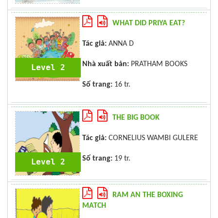
WHAT DID PRIYA EAT?
Tác giả:
ANNA D
Nhà xuất bản:
PRATHAM BOOKS
Level 2
Số trang:
16 tr.
THE BIG BOOK
Tác giả:
CORNELIUS WAMBI GULERE
Số trang:
19 tr.
Level 2
RAM AN THE BOXING
MATCH