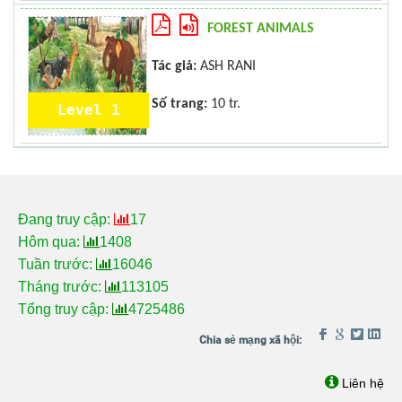
FOREST ANIMALS
Tác giả:
ASH RANI
Số trang:
10 tr.
Level 1
Đang truy cập:
17
Hôm qua:
1408
Tuần trước:
16046
Tháng trước:
113105
Tổng truy cập:
4725486
Liên hệ