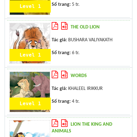
Số trang:
5 tr.
Level 1
THE OLD LION
Tác giả:
BUSHARA VALIYAKATH
Số trang:
6 tr.
Level 1
WORDS
Tác giả:
KHALEEL IRIKKUR
Số trang:
4 tr.
Level 1
LION THE KING AND
ANIMALS