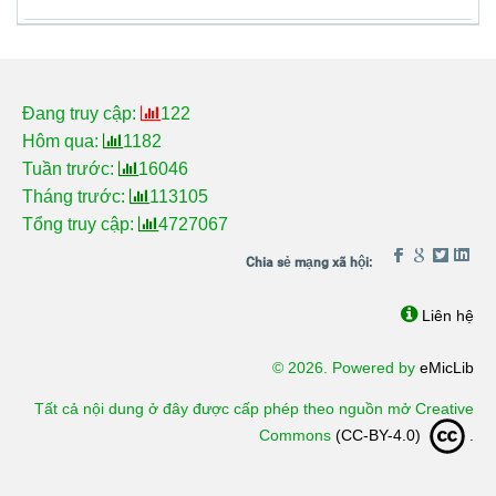
Đang truy cập:
122
Hôm qua:
1182
Tuần trước:
16046
Tháng trước:
113105
Tổng truy cập:
4727067
Liên hệ
© 2026. Powered by
eMicLib
Tất cả nội dung ở đây được cấp phép theo nguồn mở Creative
Commons
(CC-BY-4.0)
.