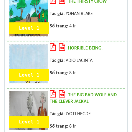
THE THIRSTY CROW
Tác giả:
YOHAN BLAKE
Số trang:
4 tr.
Level 1
HORRIBLE BEING.
Tác giả:
ADIO JACINTA
Số trang:
8 tr.
Level 1
THE BIG BAD WOLF AND
THE CLEVER JACKAL
Tác giả:
JYOTI HEGDE
Level 1
Số trang:
8 tr.