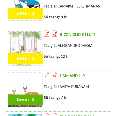
Tác giả:
KAMAKSHI LEKSHMANAN
Level 1
Số trang:
8 tr.
IL CONIGLIO E I LUPI
Tác giả:
ALESSANDRO MASIA
Số trang:
12 tr.
Level 1
HAM AND LILY
Tác giả:
LAASYA PURANAM
Số trang:
7 tr.
Level 2