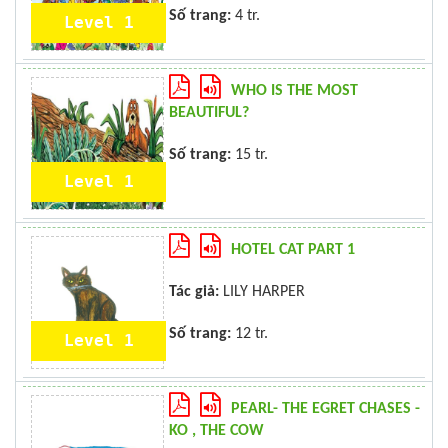
Số trang:
4 tr.
Level 1
WHO IS THE MOST
BEAUTIFUL?
Số trang:
15 tr.
Level 1
HOTEL CAT PART 1
Tác giả:
LILY HARPER
Số trang:
12 tr.
Level 1
PEARL- THE EGRET CHASES -
KO , THE COW