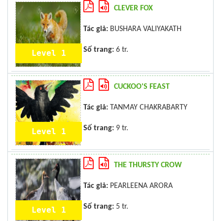
CLEVER FOX
Tác giả:
BUSHARA VALIYAKATH
Số trang:
6 tr.
Level 1
CUCKOO'S FEAST
Tác giả:
TANMAY CHAKRABARTY
Số trang:
9 tr.
Level 1
THE THURSTY CROW
Tác giả:
PEARLEENA ARORA
Số trang:
5 tr.
Level 1