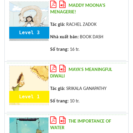
MADDY MOONA'S
MENAGERIE!
Tác giả:
RACHEL ZADOK
Level 3
Nhà xuất bản:
BOOK DASH
Số trang:
16 tr.
MAYA'S MEANINGFUL
DIWALI
Tác giả:
SRIKALA GANAPATHY
Level 1
Số trang:
10 tr.
THE IMPORTANCE OF
WATER