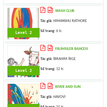
WASH CLUB
Tác giả:
HIMANSHU RATHORE
Số trang:
6 tr.
Level 2
FIILIMSILER BAHCESI
Tác giả:
İBRAHIM İRGE
Số trang:
12 tr.
Level 2
RIVER AND SUN
Tác giả:
HAVOVI
Số trang:
15 tr.