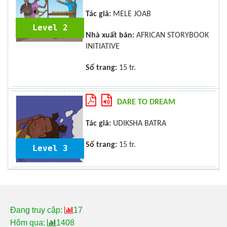
Tác giả:
MELE JOAB
Level 2
Nhà xuất bản:
AFRICAN STORYBOOK
INITIATIVE
Số trang:
15 tr.
DARE TO DREAM
Tác giả:
UDIKSHA BATRA
Số trang:
15 tr.
Level 3
Đang truy cập:
17
Hôm qua:
1408