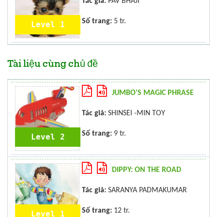
Tác giả:
PAV BHAJI
Số trang:
5 tr.
Level 1
Tài liệu cùng chủ đề
JUMBO'S MAGIC PHRASE
Tác giả:
SHINSEI -MIN TOY
Số trang:
9 tr.
Level 2
DIPPY: ON THE ROAD
Tác giả:
SARANYA PADMAKUMAR
Số trang:
12 tr.
Level 1