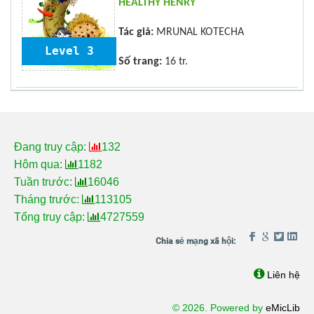
HEALTHY HENRY
Tác giả:
MRUNAL KOTECHA
Level 3
Số trang:
16 tr.
Đang truy cập:
132
Hôm qua:
1182
Tuần trước:
16046
Tháng trước:
113105
Tổng truy cập:
4727559
Liên hệ
© 2026. Powered by
eMicLib