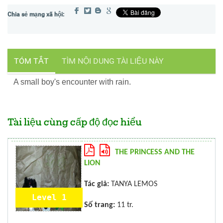
TÓM TẮT
TÌM NỘI DUNG TÀI LIỆU NÀY
A small boy's encounter with rain.
Tài liệu cùng cấp độ đọc hiểu
THE PRINCESS AND THE
LION
Tác giả:
TANYA LEMOS
Level 1
Số trang:
11 tr.