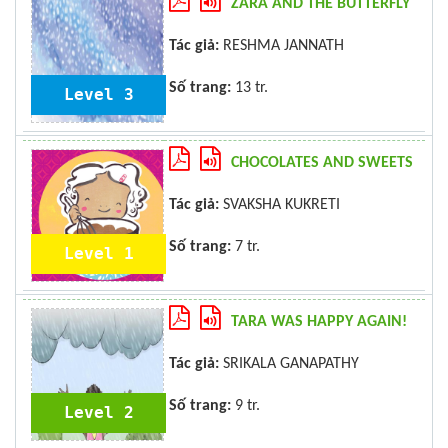
ZARA AND THE BUTTERFLY
Tác giả:
RESHMA JANNATH
Số trang:
13 tr.
Level 3
CHOCOLATES AND SWEETS
Tác giả:
SVAKSHA KUKRETI
Số trang:
7 tr.
Level 1
TARA WAS HAPPY AGAIN!
Tác giả:
SRIKALA GANAPATHY
Số trang:
9 tr.
Level 2