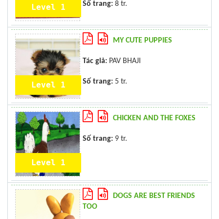
Số trang:
8 tr.
Level 1
MY CUTE PUPPIES
Tác giả:
PAV BHAJI
Số trang:
5 tr.
Level 1
CHICKEN AND THE FOXES
Số trang:
9 tr.
Level 1
DOGS ARE BEST FRIENDS
TOO