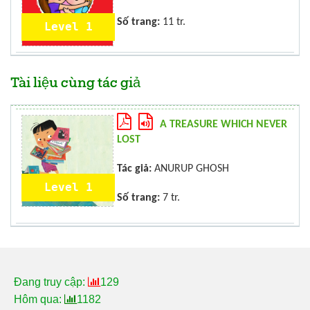
Số trang:
11 tr.
Level 1
Tài liệu cùng tác giả
A TREASURE WHICH NEVER
LOST
Tác giả:
ANURUP GHOSH
Level 1
Số trang:
7 tr.
Đang truy cập:
129
Hôm qua:
1182