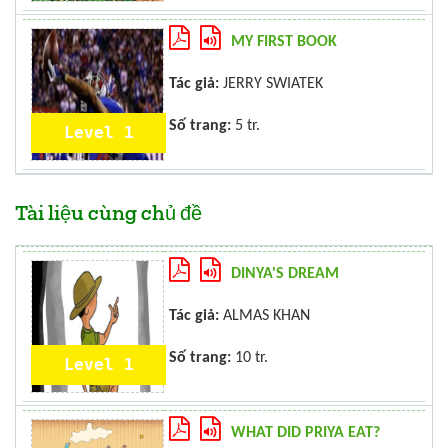
MY FIRST BOOK
Tác giả:
JERRY SWIATEK
Số trang:
5 tr.
Level 1
Tài liệu cùng chủ đề
DINYA'S DREAM
Tác giả:
ALMAS KHAN
Số trang:
10 tr.
Level 1
WHAT DID PRIYA EAT?