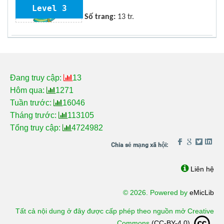
Level 3
Số trang:
13 tr.
Đang truy cập:
13
Hôm qua:
1271
Tuần trước:
16046
Tháng trước:
113105
Tổng truy cập:
4724982
Liên hệ
© 2026. Powered by
eMicLib
Tất cả nội dung ở đây được cấp phép theo nguồn mở Creative
Commons
(CC-BY-4.0)
.