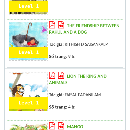
Level 1
THE FRIENDSHIP BETWEEN
RAHUL AND A DOG
Tác giả:
RITHISH D SAISANKALP
Level 1
Số trang:
9 tr.
LION THE KING AND
ANIMALS
Tác giả:
FAISAL PADANILAM
Level 1
Số trang:
4 tr.
MANGO