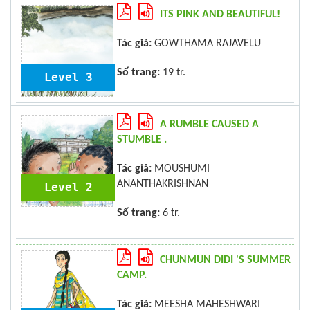
ITS PINK AND BEAUTIFUL!
Tác giả:
GOWTHAMA RAJAVELU
Số trang:
19 tr.
Level 3
A RUMBLE CAUSED A
STUMBLE .
Tác giả:
MOUSHUMI
ANANTHAKRISHNAN
Level 2
Số trang:
6 tr.
CHUNMUN DIDI 'S SUMMER
CAMP.
Tác giả:
MEESHA MAHESHWARI